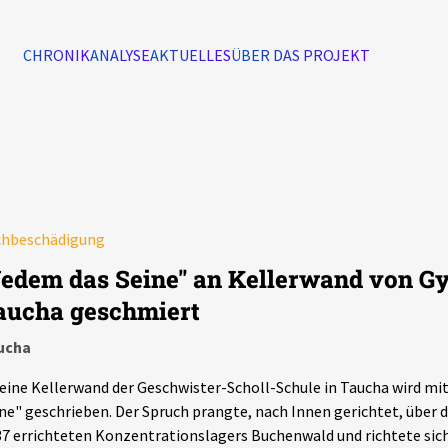
CHRONIK
ANALYSE
AKTUELLES
ÜBER DAS PROJEKT
Alle Ereignisse
7502
Ereignisse
chbeschädigung
Ereignisse
Jedem das Seine" an Kellerwand von G
aucha geschmiert
ucha
eine Kellerwand der Geschwister-Scholl-Schule in Taucha wird mit
ne" geschrieben. Der Spruch prangte, nach Innen gerichtet, über
7 errichteten Konzentrationslagers Buchenwald und richtete sich