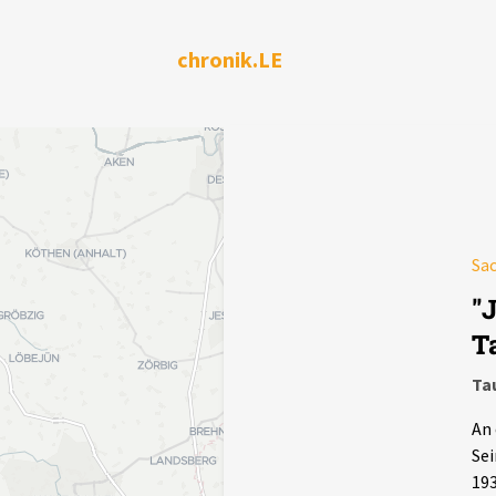
chronik.LE
Sa
"
T
Ta
An 
Sei
193