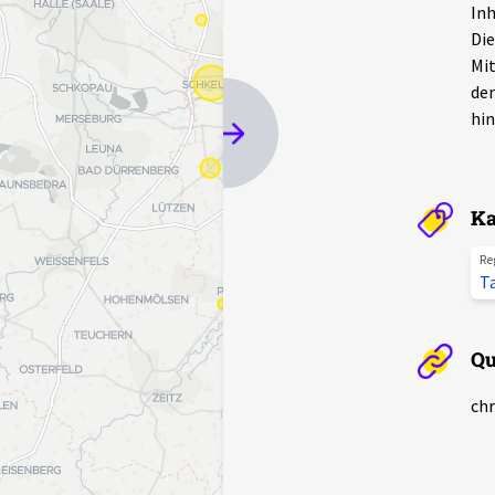
Inh
Die
Mit
den
hin
Ka
Re
T
Qu
chr