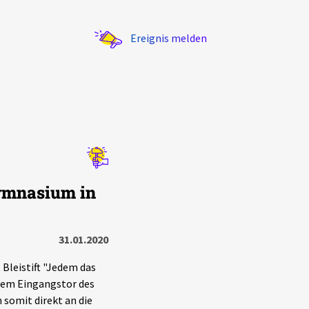
Ereignis melden
Statistik
ymnasium in
Exportieren
?
Filter Erklärungen
31.01.2020
 Bleistift "Jedem das
 dem Eingangstor des
 somit direkt an die