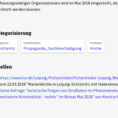
fassungswidriger Organisationen wird im Mai 2018 eingestellt, da
ittelt werden können.
tegorisierung
gionen
Vorfallsarten
Kontexte
ötteritz
Propaganda
,
Sachbeschädigung
Kirche
ellen
https://www.lvz.de/Leipzig/Polizeiticker/Polizeiticker-Leipzig/Mari
vom 22.03.2018 "Marienkirche in Leipzig-Stötteritz mit Hakenkre
kleine Anfrage "Juristische Folgen von Straftaten im Phänomenber
motivierte Kriminalität - rechts" im Monat Mai 2018" von Kerstin 