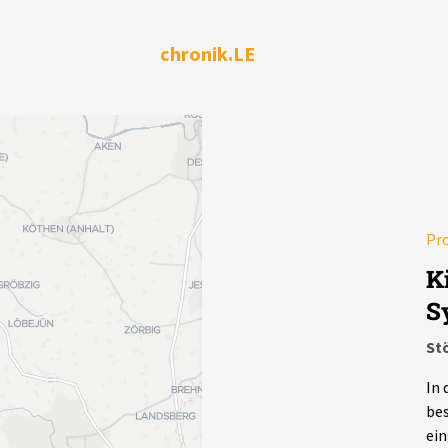
chronik.LE
Pr
K
S
Stö
In 
bes
ei