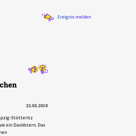
Ereignis melden
Statistik
schen
Exportieren
?
Filter Erklärungen
22.03.2018
ipzig-Stötteritz
e ein Davidstern. Das
chen