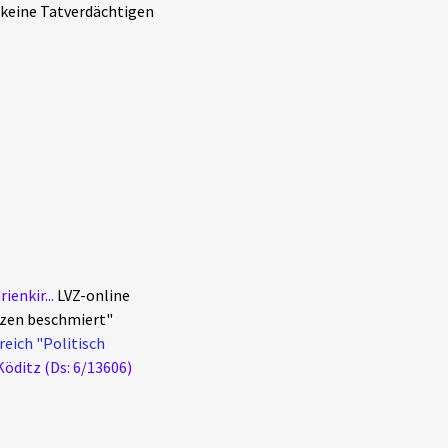
 keine Tatverdächtigen
enkir...
LVZ-online
uzen beschmiert"
eich "Politisch
Köditz (Ds: 6/13606)