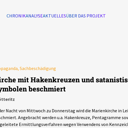
CHRONIK
ANALYSE
AKTUELLES
ÜBER DAS PROJEKT
Alle Ereignisse
7502
Ereignisse
opaganda, Sachbeschädigung
Ereignisse
irche mit Hakenkreuzen und satanisti
ymbolen beschmiert
tteritz
der Nacht von Mittwoch zu Donnerstag wird die Marienkirche in Le
chmiert. Angebracht werden u.a. Hakenkreuze, Pentagramme sowi
ngeleitete Ermittlungsverfahren wegen Verwendens von Kennzei