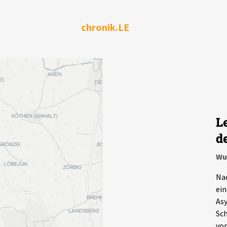
chronik.LE
L
d
Wu
Nac
ei
Asy
Sch
von