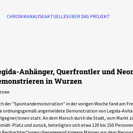
CHRONIK
ANALYSE
AKTUELLES
ÜBER DAS PROJEKT
Alle Ereignisse
7502
Ereignisse
egida-Anhänger, Querfrontler und Neo
Ereignisse
emonstrieren in Wurzen
rzen
h der "Spontandemonstration" in der vorigen Woche fand am Fr
ne ordnungsgemäß angemeldete Demonstration von Legida-Anhä
lgegner/innen statt. An dem Marsch durch die Stadt, vom Markt z
midt-Platz und zurück, beteiligten sich etwa 120 bis 150 Persone
 Beobachter*innen überwiegend jüngere Männer aus dem Neonazi