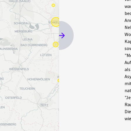
war
bed
Anm
Neb
Wor
Kap
sow
"Me
Auf
als
Asy
mit
nat
"Je
Rau
Die
wie