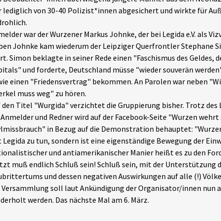
 lediglich von 30-40 Polizist*innen abgesichert und wirkte für A
rohlich.
elder war der Wurzener Markus Johnke, der bei Legida e.V. als Viz
en Johnke kam wiederum der Leipziger Querfrontler Stephane S
t. Simon beklagte in seiner Rede einen "Faschismus des Geldes, 
itals" und forderte, Deutschland müsse "wieder souverän werden
ie einen "Friedensvertrag" bekommen. An Parolen war neben "Wir
rkel muss weg" zu hören.
 den Titel "Wurgida" verzichtet die Gruppierung bisher. Trotz des
 Anmelder und Redner wird auf der Facebook-Seite "Wurzen wehrt
lmissbrauch" in Bezug auf die Demonstration behauptet: "Wurzen 
 Legida zu tun, sondern ist eine eigenständige Bewegung der Ein
ionalistischer und antiamerikanischer Manier heißt es zu den Fo
tzt muß endlich Schluß sein! Schluß sein, mit der Unterstützung
brittertums und dessen negativen Auswirkungen auf alle (!) Völker
 Versammlung soll laut Ankündigung der Organisator/innen nun 
derholt werden. Das nächste Mal am 6. März.