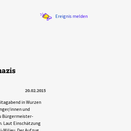
Ereignis melden
nazis
Statistik
Exportieren
?
Filter Erklärungen
20.02.2015
eitagabend in Wurzen
nger/innen und
u Bürgermeister-
n. Laut Einschätzung
-Milieu. Der Aufzug