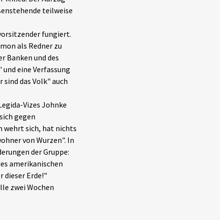
ußenstehende teilweise
vorsitzender fungiert.
imon als Redner zu
der Banken und des
" und eine Verfassung
 sind das Volk" auch
 Legida-Vizes Johnke
 sich gegen
wehrt sich, hat nichts
wohner von Wurzen". In
rderungen der Gruppe:
 des amerikanischen
 dieser Erde!"
alle zwei Wochen