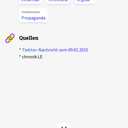
Aktuelles
Vorfallsarten
Propaganda
Alle Beiträge
Über uns
Veranstaltungen
Quellen
Projektbeschreibung
Pressemitteilungen
*
Twitter-Nachricht vom 09.01.2015
Kontakt
Podcasts
* chronik.LE
Unterstützer_innen
Spenden
chronik.LE in der Presse