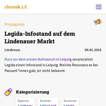
chronik.LE
Alle Ereignisse
Propaganda
Ereignis melden
7502
Ereignisse
Legida-Infostand auf dem
Lindenauer Markt
Chronik
Ereignisse
Statistik
Lindenau
09.01.2015
Exportieren
?
Filter Erklärungen
Dossiers
Kurz vor dem ersten Aufmarsch in Leipzig
veranstaltet
Legida einen Infostand in Leipzig. Welche Resonanz es bei
Leipziger Zustände
Passant*innen gab, ist nicht bekannt.
Schlaglichter
Kategorisierung
Phänomene
Regionen
Kontexte
Strukturen
Lindenau
Infostand
Legida