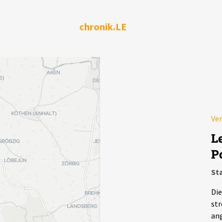
chronik.LE
Ver
L
P
Sta
Die
str
ang