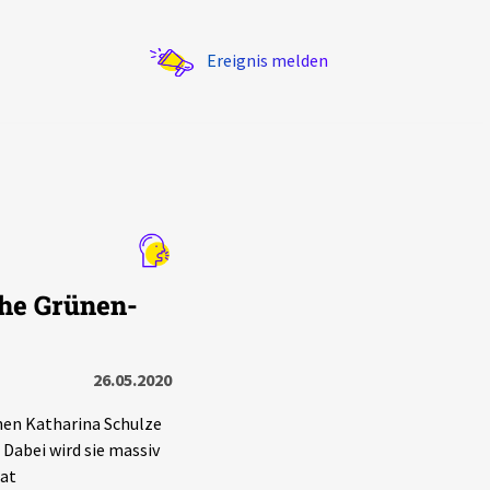
Ereignis melden
Statistik
che Grünen-
Exportieren
?
Filter Erklärungen
26.05.2020
nen Katharina Schulze
Dabei wird sie massiv
hat