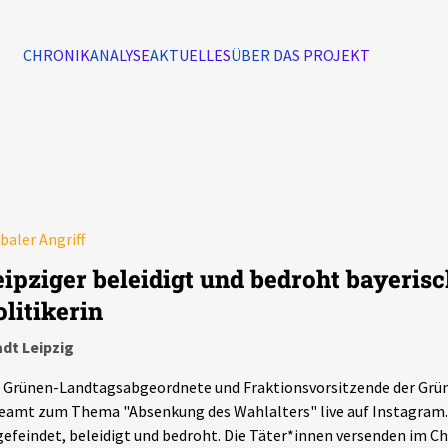
CHRONIK
ANALYSE
AKTUELLES
ÜBER DAS PROJEKT
Alle Ereignisse
7502
Ereignisse
baler Angriff
Ereignisse
eipziger beleidigt und bedroht bayeris
olitikerin
dt Leipzig
 Grünen-Landtagsabgeordnete und Fraktionsvorsitzende der Grü
eamt zum Thema "Absenkung des Wahlalters" live auf Instagram. 
efeindet, beleidigt und bedroht. Die Täter*innen versenden im C