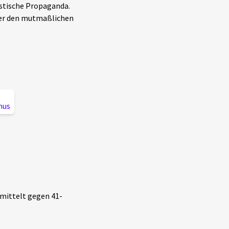
istische Propaganda.
nter den mutmaßlichen
mus
rmittelt gegen 41-