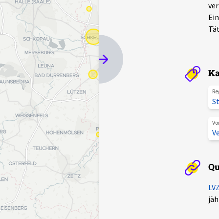
ver
Ein
Tät
Ka
Re
St
Vo
Ve
Qu
LVZ
jäh