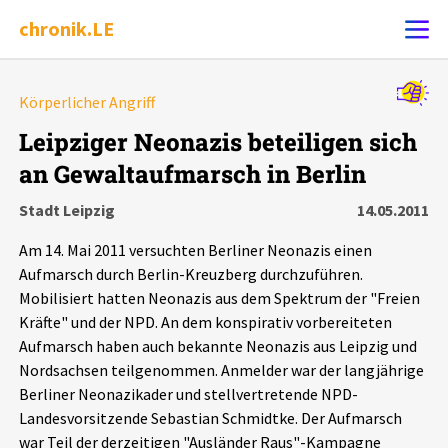
chronik.LE
Alle Ereignisse
Körperlicher Angriff
Ereignis melden
7502
Ereignisse
Leipziger Neonazis beteiligen sich
an Gewaltaufmarsch in Berlin
Chronik
Ereignisse
Statistik
Stadt Leipzig
14.05.2011
Exportieren
?
Filter Erklärungen
Dossiers
Am 14. Mai 2011 versuchten Berliner Neonazis einen
Aufmarsch durch Berlin-Kreuzberg durchzuführen.
Leipziger Zustände
Mobilisiert hatten Neonazis aus dem Spektrum der "Freien
Kräfte" und der NPD. An dem konspirativ vorbereiteten
Aufmarsch haben auch bekannte Neonazis aus Leipzig und
Schlaglichter
Nordsachsen teilgenommen. Anmelder war der langjährige
Berliner Neonazikader und stellvertretende NPD-
Phänomene
Landesvorsitzende Sebastian Schmidtke. Der Aufmarsch
war Teil der derzeitigen "Ausländer Raus"-Kampagne