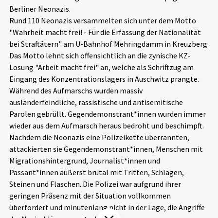
Berliner Neonazis.
Aktuelles
Rund 110 Neonazis versammelten sich unter dem Motto
"Wahrheit macht frei! - Für die Erfassung der Nationalität
Alle Beiträge
Über uns
bei Straftätern" am U-Bahnhof Mehringdamm in Kreuzberg.
Das Motto lehnt sich offensichtlich an die zynische KZ-
Veranstaltungen
Losung "Arbeit macht frei" an, welche als Schriftzug am
Projektbeschreibung
Pressemitteilungen
Eingang des Konzentrationslagers in Auschwitz prangte.
Kontakt
Während des Aufmarschs wurden massiv
Podcasts
ausländerfeindliche, rassistische und antisemitische
Unterstützer_innen
Parolen gebrüllt. Gegendemonstrant*innen wurden immer
wieder aus dem Aufmarsch heraus bedroht und beschimpft.
Spenden
Nachdem die Neonazis eine Polizeikette überrannten,
chronik.LE in der Presse
attackierten sie Gegendemonstrant*innen, Menschen mit
Migrationshintergrund, Journalist*innen und
Passant*innen äußerst brutal mit Tritten, Schlägen,
Steinen und Flaschen. Die Polizei war aufgrund ihrer
geringen Präsenz mit der Situation vollkommen
überfordert und minutenlang nicht in der Lage, die Angriffe