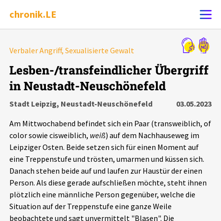
chronik.LE
Alle Ereignisse
Verbaler Angriff, Sexualisierte Gewalt
Ereignis melden
7502
Ereignisse
Lesben-/transfeindlicher Übergriff
in Neustadt-Neuschönefeld
Chronik
Ereignisse
Statistik
Stadt Leipzig, Neustadt-Neuschönefeld
03.05.2023
Exportieren
?
Filter Erklärungen
Dossiers
Am Mittwochabend befindet sich ein Paar (transweiblich, of
color sowie cisweiblich,
weiß
) auf dem Nachhauseweg im
Leipziger Zustände
Leipziger Osten. Beide setzen sich für einen Moment auf
eine Treppenstufe und trösten, umarmen und küssen sich.
Danach stehen beide auf und laufen zur Haustür der einen
Schlaglichter
Person. Als diese gerade aufschließen möchte, steht ihnen
plötzlich eine männliche Person gegenüber, welche die
Phänomene
Situation auf der Treppenstufe eine ganze Weile
beobachtete und sagt unvermittelt "Blasen". Die