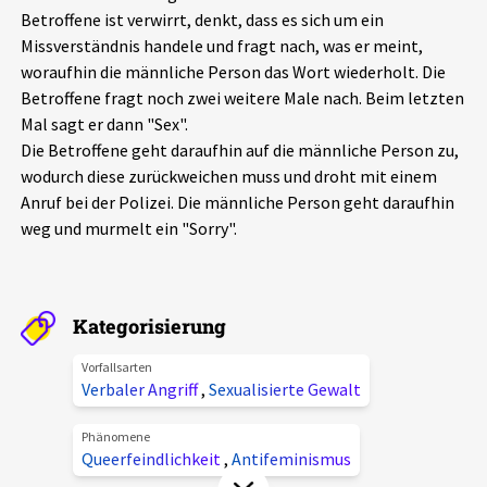
Betroffene ist verwirrt, denkt, dass es sich um ein
Aktuelles
Missverständnis handele und fragt nach, was er meint,
woraufhin die männliche Person das Wort wiederholt. Die
Alle Beiträge
Über uns
Betroffene fragt noch zwei weitere Male nach. Beim letzten
Mal sagt er dann "Sex".
Veranstaltungen
Die Betroffene geht daraufhin auf die männliche Person zu,
Projektbeschreibung
Pressemitteilungen
wodurch diese zurückweichen muss und droht mit einem
Kontakt
Anruf bei der Polizei. Die männliche Person geht daraufhin
Podcasts
weg und murmelt ein "Sorry".
Unterstützer_innen
Spenden
Kategorisierung
chronik.LE in der Presse
Vorfallsarten
Verbaler Angriff
,
Sexualisierte Gewalt
Phänomene
Queerfeindlichkeit
,
Antifeminismus