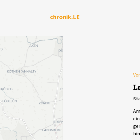
chronik.LE
Ver
L
St
Am 
ein
ger
hin