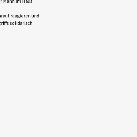
der Mann im Haus"
arauf reagieren und
iffs solidarisch