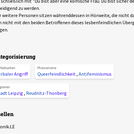
schließlich mit "Du bist aber eine komische Frau. Du bist sicher 
eidigend zu werden.
r weitere Personen sitzen währenddessen in Hörweite, die nicht d
h nicht mit den beiden Betroffenen dieses lesbenfeindlichen Übergr
gen.
tegorisierung
rfallsarten
Phänomene
rbaler Angriff
Queerfeindlichkeit
,
Antifeminismus
gionen
tadt Leipzig
,
Reudnitz-Thonberg
ellen
onik.LE