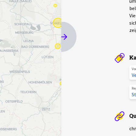
um 
bel
Vie
sic
zei
Ka
Vo
Ve
Re
S
Qu
chr