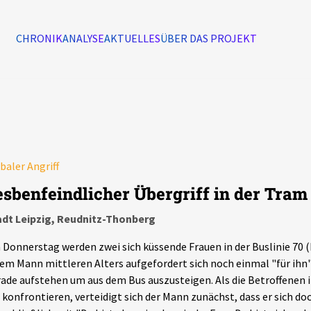
CHRONIK
ANALYSE
AKTUELLES
ÜBER DAS PROJEKT
Alle Ereignisse
7502
Ereignisse
baler Angriff
Ereignisse
esbenfeindlicher Übergriff in der Tram
adt Leipzig, Reudnitz-Thonberg
Donnerstag werden zwei sich küssende Frauen in der Buslinie 70 
em Mann mittleren Alters aufgefordert sich noch einmal "für ihn" 
ade aufstehen um aus dem Bus auszusteigen. Als die Betroffenen 
 konfrontieren, verteidigt sich der Mann zunächst, dass er sich doch