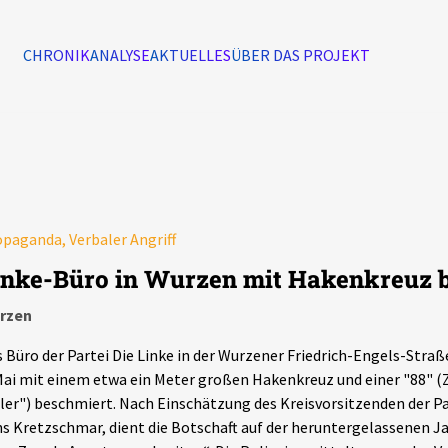
CHRONIK
ANALYSE
AKTUELLES
ÜBER DAS PROJEKT
Alle Ereignisse
7502
Ereignisse
paganda, Verbaler Angriff
Ereignisse
inke-Büro in Wurzen mit Hakenkreuz 
rzen
 Büro der Partei Die Linke in der Wurzener Friedrich-Engels-Straß
Mai mit einem etwa ein Meter großen Hakenkreuz und einer "88" (
ler") beschmiert. Nach Einschätzung des Kreisvorsitzenden der Pa
s Kretzschmar, dient die Botschaft auf der heruntergelassenen Ja