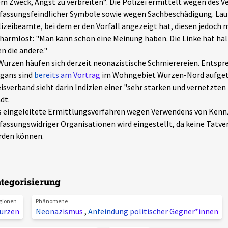
m Zweck, Angst zu verbreiten“. Die Polizei ermittelt wegen des 
fassungsfeindlicher Symbole sowie wegen Sachbeschädigung. Lau
izeibeamte, bei dem er den Vorfall angezeigt hat, diesen jedoch
harmlost: "Man kann schon eine Meinung haben. Die Linke hat halt 
n die andere."
Wurzen häufen sich derzeit neonazistische Schmierereien. Entsp
gans sind
bereits am Vortrag
im Wohngebiet Wurzen-Nord aufgeta
isverband sieht darin Indizien einer "sehr starken und vernetzten
dt.
 eingeleitete Ermittlungsverfahren wegen Verwendens von Kenn
fassungswidriger Organisationen wird eingestellt, da keine Tatve
rden können.
tegorisierung
gionen
Phänomene
urzen
Neonazismus
,
Anfeindung politischer Gegner*innen