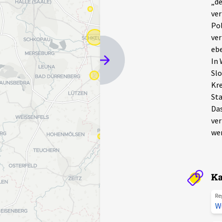
„de
ver
Pol
ver
ebe
In 
Slo
Kre
Sta
Das
ver
we
Ka
Re
W