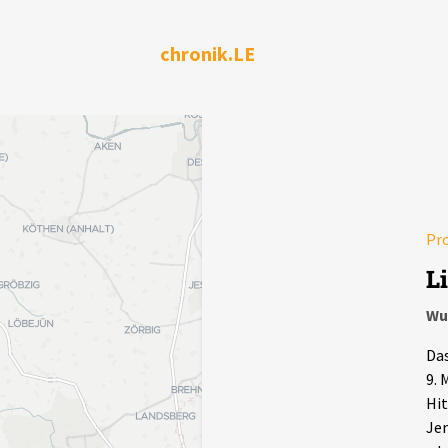
chronik.LE
Pro
L
Wu
Das
9. 
Hit
Jen