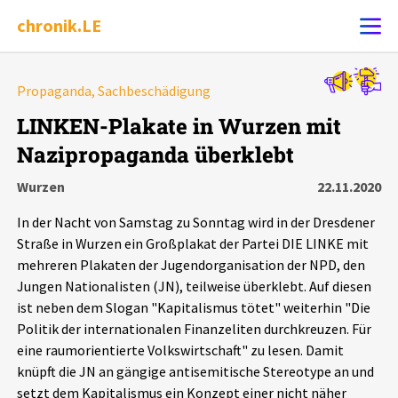
chronik.LE
Alle Ereignisse
Propaganda, Sachbeschädigung
Ereignis melden
7502
Ereignisse
LINKEN-Plakate in Wurzen mit
Nazipropaganda überklebt
Chronik
Ereignisse
Statistik
Wurzen
22.11.2020
Exportieren
?
Filter Erklärungen
Dossiers
In der Nacht von Samstag zu Sonntag wird in der Dresdener
Straße in Wurzen ein Großplakat der Partei DIE LINKE mit
Leipziger Zustände
mehreren Plakaten der Jugendorganisation der NPD, den
Jungen Nationalisten (JN), teilweise überklebt. Auf diesen
ist neben dem Slogan "Kapitalismus tötet" weiterhin "Die
Schlaglichter
Politik der internationalen Finanzeliten durchkreuzen. Für
eine raumorientierte Volkswirtschaft" zu lesen. Damit
Phänomene
knüpft die JN an gängige antisemitische Stereotype an und
setzt dem Kapitalismus ein Konzept einer nicht näher