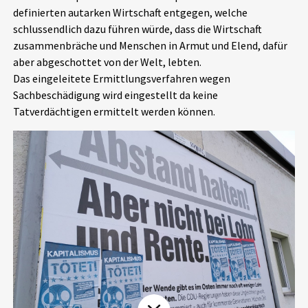
definierten autarken Wirtschaft entgegen, welche
Aktuelles
schlussendlich dazu führen würde, dass die Wirtschaft
zusammenbräche und Menschen in Armut und Elend, dafür
Alle Beiträge
Über uns
aber abgeschottet von der Welt, lebten.
Das eingeleitete Ermittlungsverfahren wegen
Veranstaltungen
Sachbeschädigung wird eingestellt da keine
Projektbeschreibung
Pressemitteilungen
Tatverdächtigen ermittelt werden können.
Kontakt
Podcasts
Unterstützer_innen
Spenden
chronik.LE in der Presse