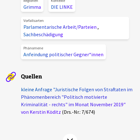
Regionen
Kontexte
Aktuelles
Grimma
DIE LINKE
Vorfallsarten
Alle Beiträge
Parlamentarische Arbeit/Parteien
,
Über uns
Sachbeschädigung
Veranstaltungen
Projektbeschreibung
Pressemitteilungen
Phänomene
Anfeindung politischer Gegner*innen
Kontakt
Podcasts
Unterstützer_innen
Quellen
Spenden
kleine Anfrage "Juristische Folgen von Straftaten im
chronik.LE in der Presse
Phänomenbereich "Politisch motivierte
Kriminalität - rechts" im Monat November 2019"
von Kerstin Köditz
(Drs.-Nr.: 7/674)