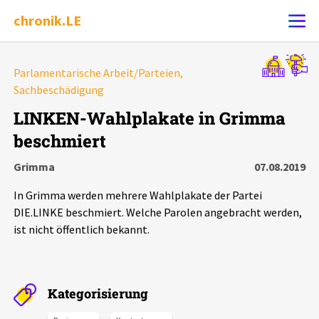
chronik.LE
Alle Ereignisse
Parlamentarische Arbeit/Parteien,
Ereignis melden
Sachbeschädigung
7502
Ereignisse
LINKEN-Wahlplakate in Grimma
Chronik
Ereignisse
Statistik
beschmiert
Grimma
07.08.2019
Exportieren
?
Filter Erklärungen
Dossiers
In Grimma werden mehrere Wahlplakate der Partei
Leipziger Zustände
DIE.LINKE beschmiert. Welche Parolen angebracht werden,
ist nicht öffentlich bekannt.
Schlaglichter
Phänomene
Kategorisierung