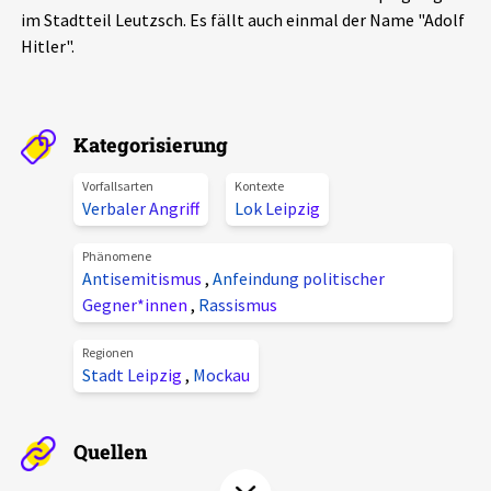
im Stadtteil Leutzsch. Es fällt auch einmal der Name "Adolf
Aktuelles
Hitler".
Alle Beiträge
Über uns
Veranstaltungen
Kategorisierung
Projektbeschreibung
Pressemitteilungen
Vorfallsarten
Kontexte
Kontakt
Verbaler Angriff
Lok Leipzig
Podcasts
Unterstützer_innen
Phänomene
Antisemitismus
,
Anfeindung politischer
Spenden
Gegner*innen
,
Rassismus
chronik.LE in der Presse
Regionen
Stadt Leipzig
,
Mockau
Quellen