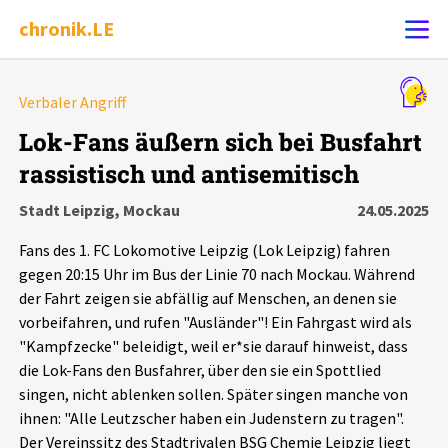
chronik.LE
Alle Ereignisse
Verbaler Angriff
Ereignis melden
7502
Ereignisse
Lok-Fans äußern sich bei Busfahrt
rassistisch und antisemitisch
Chronik
Ereignisse
Statistik
Stadt Leipzig, Mockau
24.05.2025
Exportieren
?
Filter Erklärungen
Dossiers
Fans des 1. FC Lokomotive Leipzig (Lok Leipzig) fahren
gegen 20:15 Uhr im Bus der Linie 70 nach Mockau. Während
Leipziger Zustände
der Fahrt zeigen sie abfällig auf Menschen, an denen sie
vorbeifahren, und rufen "Ausländer"! Ein Fahrgast wird als
"Kampfzecke" beleidigt, weil er*sie darauf hinweist, dass
Schlaglichter
die Lok-Fans den Busfahrer, über den sie ein Spottlied
singen, nicht ablenken sollen. Später singen manche von
Phänomene
ihnen: "Alle Leutzscher haben ein Judenstern zu tragen".
Der Vereinssitz des Stadtrivalen BSG Chemie Leipzig liegt