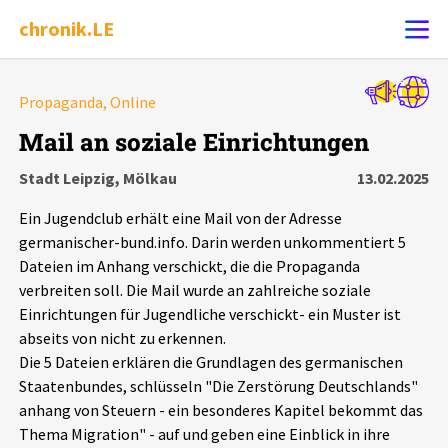
chronik.LE
Alle Ereignisse
Propaganda, Online
Ereignis melden
7502
Ereignisse
Mail an soziale Einrichtungen
Stadt Leipzig, Mölkau
13.02.2025
Chronik
Ereignisse
Statistik
Ein Jugendclub erhält eine Mail von der Adresse
Exportieren
?
Filter Erklärungen
Dossiers
germanischer-bund.info. Darin werden unkommentiert 5
Dateien im Anhang verschickt, die die Propaganda
verbreiten soll. Die Mail wurde an zahlreiche soziale
Leipziger Zustände
Einrichtungen für Jugendliche verschickt- ein Muster ist
abseits von nicht zu erkennen.
Schlaglichter
Die 5 Dateien erklären die Grundlagen des germanischen
Staatenbundes, schlüsseln "Die Zerstörung Deutschlands"
Phänomene
anhang von Steuern - ein besonderes Kapitel bekommt das
Thema Migration" - auf und geben eine Einblick in ihre