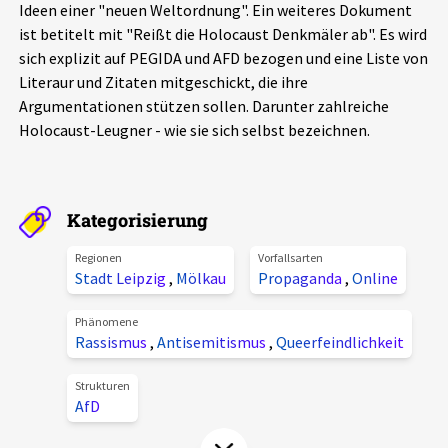
Ideen einer "neuen Weltordnung". Ein weiteres Dokument
Aktuelles
ist betitelt mit "Reißt die Holocaust Denkmäler ab". Es wird
sich explizit auf PEGIDA und AFD bezogen und eine Liste von
Alle Beiträge
Literaur und Zitaten mitgeschickt, die ihre
Über uns
Argumentationen stützen sollen. Darunter zahlreiche
Veranstaltungen
Holocaust-Leugner - wie sie sich selbst bezeichnen.
Projektbeschreibung
Pressemitteilungen
Kontakt
Podcasts
Kategorisierung
Unterstützer_innen
Spenden
Regionen
Vorfallsarten
Stadt Leipzig
,
Mölkau
Propaganda
,
Online
chronik.LE in der Presse
Phänomene
Rassismus
,
Antisemitismus
,
Queerfeindlichkeit
Strukturen
AfD