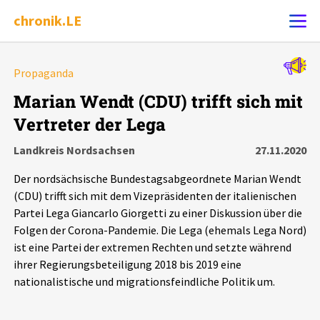
chronik.LE
Alle Ereignisse
Propaganda
Ereignis melden
7502
Ereignisse
Marian Wendt (CDU) trifft sich mit
Vertreter der Lega
Chronik
Ereignisse
Statistik
Landkreis Nordsachsen
27.11.2020
Exportieren
?
Filter Erklärungen
Dossiers
Der nordsächsische Bundestagsabgeordnete Marian Wendt
(CDU) trifft sich mit dem Vizepräsidenten der italienischen
Leipziger Zustände
Partei Lega Giancarlo Giorgetti zu einer Diskussion über die
Folgen der Corona-Pandemie. Die Lega (ehemals Lega Nord)
ist eine Partei der extremen Rechten und setzte während
Schlaglichter
ihrer Regierungsbeteiligung 2018 bis 2019 eine
nationalistische und migrationsfeindliche Politik um.
Phänomene