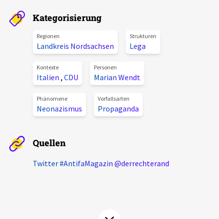
Aktuelles
Kategorisierung
Alle Beiträge
Regionen
Strukturen
Über uns
Landkreis Nordsachsen
Lega
Veranstaltungen
Projektbeschreibung
Kontexte
Personen
Pressemitteilungen
Italien
,
CDU
Marian Wendt
Kontakt
Podcasts
Phänomene
Vorfallsarten
Unterstützer_innen
Neonazismus
Propaganda
Spenden
Quellen
chronik.LE in der Presse
Twitter #AntifaMagazin @derrechterand