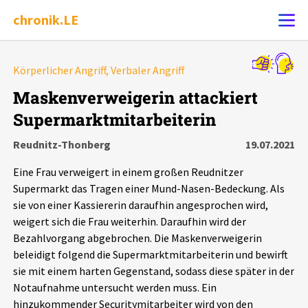
chronik.LE
Alle Ereignisse
Körperlicher Angriff, Verbaler Angriff
Ereignis melden
7502
Ereignisse
Maskenverweigerin attackiert
Supermarktmitarbeiterin
Chronik
Ereignisse
Statistik
Reudnitz-Thonberg
19.07.2021
Exportieren
?
Filter Erklärungen
Dossiers
Eine Frau verweigert in einem großen Reudnitzer
Supermarkt das Tragen einer Mund-Nasen-Bedeckung. Als
Leipziger Zustände
sie von einer Kassiererin daraufhin angesprochen wird,
weigert sich die Frau weiterhin. Daraufhin wird der
Bezahlvorgang abgebrochen. Die Maskenverweigerin
Schlaglichter
beleidigt folgend die Supermarktmitarbeiterin und bewirft
sie mit einem harten Gegenstand, sodass diese später in der
Phänomene
Notaufnahme untersucht werden muss. Ein
hinzukommender Securitymitarbeiter wird von den