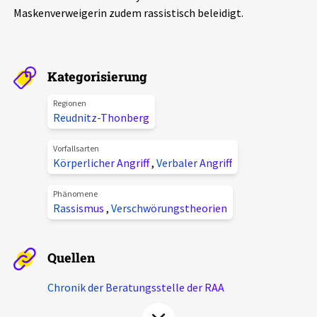
Maskenverweigerin zudem rassistisch beleidigt.
Aktuelles
Alle Beiträge
Über uns
Kategorisierung
Veranstaltungen
Projektbeschreibung
Regionen
Pressemitteilungen
Reudnitz-Thonberg
Kontakt
Podcasts
Vorfallsarten
Unterstützer_innen
Körperlicher Angriff
,
Verbaler Angriff
Spenden
Phänomene
Rassismus
,
Verschwörungstheorien
chronik.LE in der Presse
Quellen
Chronik der Beratungsstelle der RAA