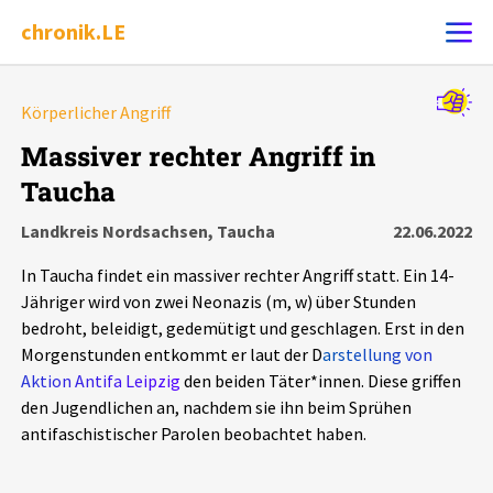
chronik.LE
Alle Ereignisse
Körperlicher Angriff
Ereignis melden
7502
Ereignisse
Massiver rechter Angriff in
Taucha
Chronik
Ereignisse
Statistik
Landkreis Nordsachsen, Taucha
22.06.2022
Exportieren
?
Filter Erklärungen
Dossiers
In Taucha findet ein massiver rechter Angriff statt. Ein 14-
Jähriger wird von zwei Neonazis (m, w) über Stunden
Leipziger Zustände
bedroht, beleidigt, gedemütigt und geschlagen. Erst in den
Morgenstunden entkommt er laut der D
arstellung von
Aktion Antifa Leipzig
den beiden Täter*innen. Diese griffen
Schlaglichter
den Jugendlichen an, nachdem sie ihn beim Sprühen
antifaschistischer Parolen beobachtet haben.
Phänomene