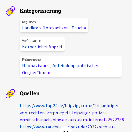
Aktuelles
Kategorisierung
Alle Beiträge
Regionen
Über uns
Landkreis Nordsachsen
,
Taucha
Veranstaltungen
Projektbeschreibung
Vorfallsarten
Pressemitteilungen
Körperlicher Angriff
Kontakt
Podcasts
Phänomene
Unterstützer_innen
Neonazismus
,
Anfeindung politischer
Gegner*innen
Spenden
chronik.LE in der Presse
Quellen
https://www.tag24.de/leipzig/crime/14-jaehriger-
von-rechten-verpruegelt-leipziger-polizei-
ermittelt-nach-hinweis-aus-dem-internet-2522288
https://www.taucha-kompakt.de/2022/rechter-