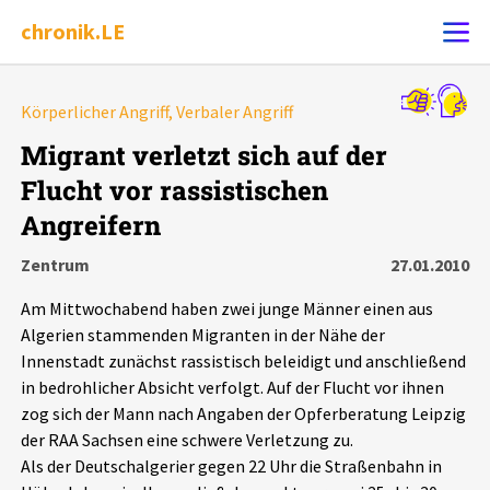
chronik.LE
Alle Ereignisse
Körperlicher Angriff, Verbaler Angriff
Ereignis melden
7502
Ereignisse
Migrant verletzt sich auf der
Flucht vor rassistischen
Chronik
Ereignisse
Statistik
Angreifern
Exportieren
?
Filter Erklärungen
Dossiers
Zentrum
27.01.2010
Am Mittwochabend haben zwei junge Männer einen aus
Leipziger Zustände
Algerien stammenden Migranten in der Nähe der
Innenstadt zunächst rassistisch beleidigt und anschließend
Schlaglichter
in bedrohlicher Absicht verfolgt. Auf der Flucht vor ihnen
zog sich der Mann nach Angaben der Opferberatung Leipzig
der RAA Sachsen eine schwere Verletzung zu.
Phänomene
Als der Deutschalgerier gegen 22 Uhr die Straßenbahn in