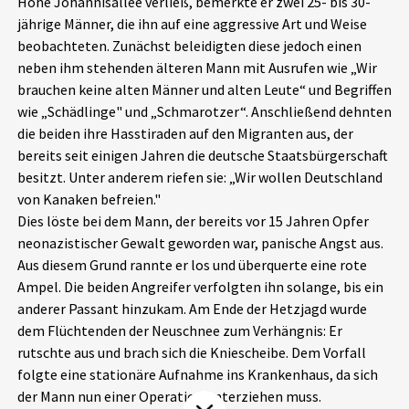
Höhe Johannisallee verließ, bemerkte er zwei 25- bis 30-
Aktuelles
jährige Männer, die ihn auf eine aggressive Art und Weise
beobachteten. Zunächst beleidigten diese jedoch einen
neben ihm stehenden älteren Mann mit Ausrufen wie „Wir
Alle Beiträge
Über uns
brauchen keine alten Männer und alten Leute“ und Begriffen
Veranstaltungen
wie „Schädlinge" und „Schmarotzer“. Anschließend dehnten
Projektbeschreibung
die beiden ihre Hasstiraden auf den Migranten aus, der
Pressemitteilungen
bereits seit einigen Jahren die deutsche Staatsbürgerschaft
Kontakt
besitzt. Unter anderem riefen sie: „Wir wollen Deutschland
Podcasts
von Kanaken befreien."
Unterstützer_innen
Dies löste bei dem Mann, der bereits vor 15 Jahren Opfer
Spenden
neonazistischer Gewalt geworden war, panische Angst aus.
Aus diesem Grund rannte er los und überquerte eine rote
chronik.LE in der Presse
Ampel. Die beiden Angreifer verfolgten ihn solange, bis ein
anderer Passant hinzukam. Am Ende der Hetzjagd wurde
dem Flüchtenden der Neuschnee zum Verhängnis: Er
rutschte aus und brach sich die Kniescheibe. Dem Vorfall
folgte eine stationäre Aufnahme ins Krankenhaus, da sich
der Mann nun einer Operation unterziehen muss.