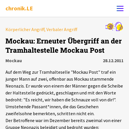
chronik.LE
Alle Ereignisse
Körperlicher Angriff, Verbaler Angriff
Ereignis melden
7502
Ereignisse
Mockau: Erneuter Übergriff an der
Tramhaltestelle Mockau Post
Chronik
Ereignisse
Statistik
Mockau
28.12.2011
Exportieren
?
Filter Erklärungen
Dossiers
Auf dem Weg zur Tramhalteselle "Mockau Post" traf ein
junger Mann auf zwei, offenbar aus Mockau stammende
Leipziger Zustände
Neonazis. Er wurde von einem der Männer gegen die Scheibe
der Haltestelle gedrückt, geschlagen und mit den Worte
bedroht: "Es reicht, wir haben die Schnauze voll von dir!".
Schlaglichter
Umstehende Passant*innen, die das Geschehen
zweifelsohne bemerkten, schritten nicht ein.
Phänomene
Der Betroffene war im Dezember bereits zweimal von einer
Gruppe Neonazis beleidigt und bedroht wurden: