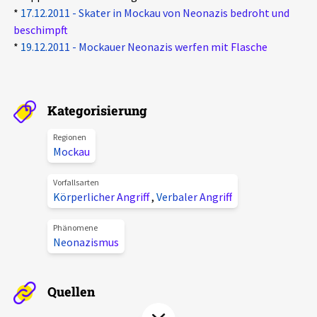
*
17.12.2011 - Skater in Mockau von Neonazis bedroht und
Aktuelles
beschimpft
*
19.12.2011 - Mockauer Neonazis werfen mit Flasche
Alle Beiträge
Über uns
Veranstaltungen
Projektbeschreibung
Pressemitteilungen
Kategorisierung
Kontakt
Podcasts
Regionen
Mockau
Unterstützer_innen
Spenden
Vorfallsarten
Körperlicher Angriff
,
Verbaler Angriff
chronik.LE in der Presse
Phänomene
Neonazismus
Quellen