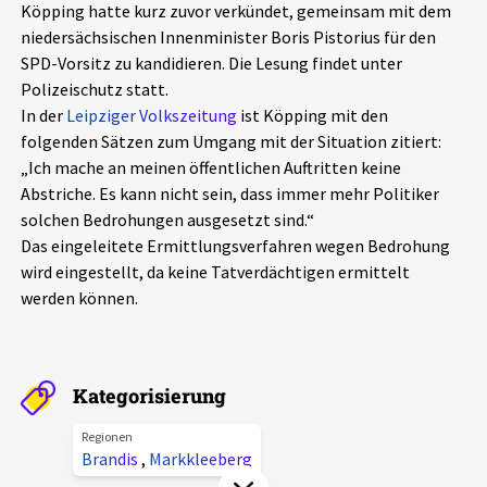
Köpping hatte kurz zuvor verkündet, gemeinsam mit dem
Aktuelles
niedersächsischen Innenminister Boris Pistorius für den
SPD-Vorsitz zu kandidieren. Die Lesung findet unter
Alle Beiträge
Polizeischutz statt.
Über uns
In der
Leipziger Volkszeitung
ist Köpping mit den
Veranstaltungen
folgenden Sätzen zum Umgang mit der Situation zitiert:
Projektbeschreibung
„Ich mache an meinen öffentlichen Auftritten keine
Pressemitteilungen
Abstriche. Es kann nicht sein, dass immer mehr Politiker
Kontakt
Podcasts
solchen Bedrohungen ausgesetzt sind.“
Unterstützer_innen
Das eingeleitete Ermittlungsverfahren wegen Bedrohung
wird eingestellt, da keine Tatverdächtigen ermittelt
Spenden
werden können.
chronik.LE in der Presse
Kategorisierung
Regionen
Brandis
,
Markkleeberg