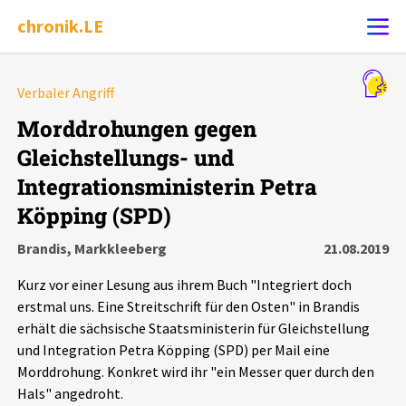
chronik.LE
Alle Ereignisse
Verbaler Angriff
Ereignis melden
7502
Ereignisse
Morddrohungen gegen
Gleichstellungs- und
Chronik
Ereignisse
Statistik
Integrationsministerin Petra
Köpping (SPD)
Exportieren
?
Filter Erklärungen
Dossiers
Brandis, Markkleeberg
21.08.2019
Leipziger Zustände
Kurz vor einer Lesung aus ihrem Buch "Integriert doch
erstmal uns. Eine Streitschrift für den Osten" in Brandis
Schlaglichter
erhält die sächsische Staatsministerin für Gleichstellung
und Integration Petra Köpping (SPD) per Mail eine
Phänomene
Morddrohung. Konkret wird ihr "ein Messer quer durch den
Hals" angedroht.