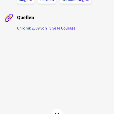
Aktuelles
Quellen
Alle Beiträge
Über uns
Chronik 2009 von "Vive le Courage"
Veranstaltungen
Projektbeschreibung
Pressemitteilungen
Kontakt
Podcasts
Unterstützer_innen
Spenden
chronik.LE in der Presse