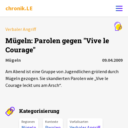
chronik.LE
Alle Ereignisse
Verbaler Angriff
Ereignis melden
7502
Ereignisse
Mügeln: Parolen gegen "Vive le
Courage"
Chronik
Ereignisse
Statistik
Mügeln
09.04.2009
Exportieren
?
Filter Erklärungen
Dossiers
Am Abend ist eine Gruppe von Jugendlichen grölend durch
Mügeln gezogen. Sie skandierten Parolen wie „Vive le
Leipziger Zustände
Courage leckt uns am Arsch“.
Schlaglichter
Kategorisierung
Phänomene
Regionen
Kontexte
Vorfallsarten
Mügeln
Parolen
Verbaler Angriff