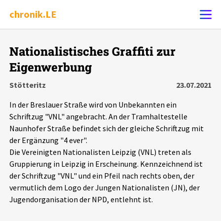
chronik.LE
Alle Ereignisse
Nationalistisches Graffiti zur
Ereignis melden
7502
Ereignisse
Eigenwerbung
Stötteritz
23.07.2021
Chronik
Ereignisse
Statistik
In der Breslauer Straße wird von Unbekannten ein
Schriftzug "VNL" angebracht. An der Tramhaltestelle
Exportieren
?
Filter Erklärungen
Dossiers
Naunhofer Straße befindet sich der gleiche Schriftzug mit
der Ergänzung "4 ever".
Leipziger Zustände
Die Vereinigten Nationalisten Leipzig (VNL) treten als
Gruppierung in Leipzig in Erscheinung. Kennzeichnend ist
Schlaglichter
der Schriftzug "VNL" und ein Pfeil nach rechts oben, der
vermutlich dem Logo der Jungen Nationalisten (JN), der
Jugendorganisation der NPD, entlehnt ist.
Phänomene