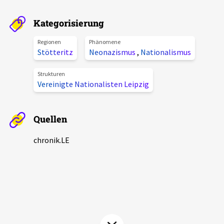
Aktuelles
Kategorisierung
Alle Beiträge
Regionen
Phänomene
Über uns
Stötteritz
Neonazismus
,
Nationalismus
Veranstaltungen
Projektbeschreibung
Strukturen
Pressemitteilungen
Vereinigte Nationalisten Leipzig
Kontakt
Podcasts
Unterstützer_innen
Quellen
Spenden
chronik.LE
chronik.LE in der Presse