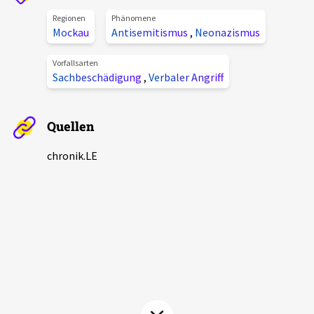
Aktuelles
Regionen
Phänomene
Mockau
Antisemitismus
,
Neonazismus
Alle Beiträge
Über uns
Vorfallsarten
Sachbeschädigung
,
Verbaler Angriff
Veranstaltungen
Projektbeschreibung
Pressemitteilungen
Quellen
Kontakt
Podcasts
Unterstützer_innen
chronik.LE
Spenden
chronik.LE in der Presse