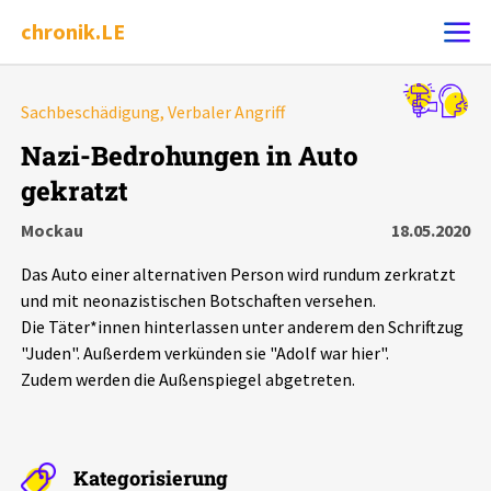
chronik.LE
Alle Ereignisse
Sachbeschädigung, Verbaler Angriff
Ereignis melden
7502
Ereignisse
Nazi-Bedrohungen in Auto
gekratzt
Chronik
Ereignisse
Statistik
Mockau
18.05.2020
Exportieren
?
Filter Erklärungen
Dossiers
Das Auto einer alternativen Person wird rundum zerkratzt
und mit neonazistischen Botschaften versehen.
Leipziger Zustände
Die Täter*innen hinterlassen unter anderem den Schriftzug
"Juden". Außerdem verkünden sie "Adolf war hier".
Zudem werden die Außenspiegel abgetreten.
Schlaglichter
Phänomene
Kategorisierung