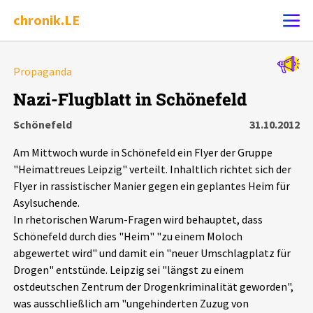
chronik.LE
Alle Ereignisse
Propaganda
Ereignis melden
7502
Ereignisse
Nazi-Flugblatt in Schönefeld
Schönefeld
31.10.2012
Chronik
Ereignisse
Statistik
Am Mittwoch wurde in Schönefeld ein Flyer der Gruppe
Exportieren
?
Filter Erklärungen
Dossiers
"Heimattreues Leipzig" verteilt. Inhaltlich richtet sich der
Flyer in rassistischer Manier gegen ein geplantes Heim für
Asylsuchende.
Leipziger Zustände
In rhetorischen Warum-Fragen wird behauptet, dass
Schönefeld durch dies "Heim" "zu einem Moloch
Schlaglichter
abgewertet wird" und damit ein "neuer Umschlagplatz für
Drogen" entstünde. Leipzig sei "längst zu einem
Phänomene
ostdeutschen Zentrum der Drogenkriminalität geworden",
was ausschließlich am "ungehinderten Zuzug von