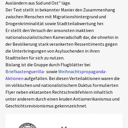
Ausländern aus Süd und Ost" läge.
Aktuelles
Der Text stellt in bekannter Manier den Zusammenhang
zwischen Menschen mit Migrationshintergrund und
Alle Beiträge
Drogenkriminalität sowie Stadtteilabwertung her.
Über uns
Er stellt den Versuch der ansonsten inaktiven
Veranstaltungen
nationalsozialistischen Kameradschaft dar, die ohnehin in
Projektbeschreibung
der Bevölkerung stark verankerten Ressentiments gegen
Pressemitteilungen
die Unterbringungen von Asylsuchenden in ihren
Kontakt
Podcasts
Stadtteilen für sich zu nutzen.
Unterstützer_innen
Bislang ist die Gruppe durch Flugblätter bei
Briefkastenguerilla-
sowie
Weihnachtspropaganda-
Spenden
Aktionen
aufgefallen. Bei diesen Verteilaktionen waren die
im völkischen und nationalistischem Duktus formulierten
chronik.LE in der Presse
Flyer neben eklatanten Rechtschreibfehlern inhaltlich
unter anderem durch einen kruden Antiamerikanismus und
Geschichtsrevisionismus gekennzeichnet.