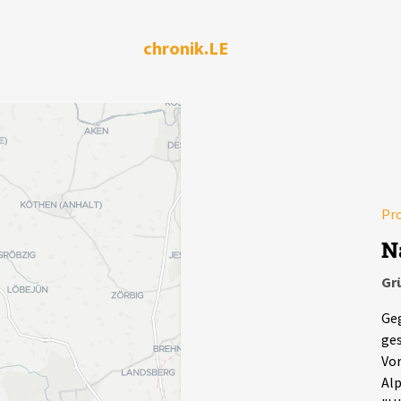
chronik.LE
Pr
N
Gr
Geg
ges
Vor
Alp