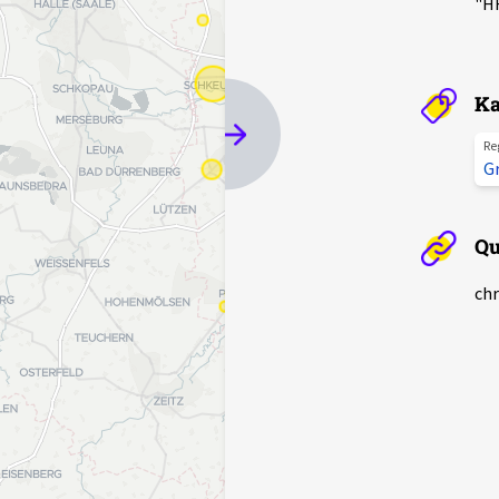
"HH
Ka
Re
G
Qu
chr