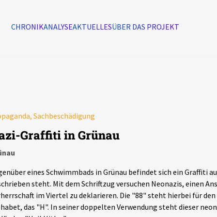
CHRONIK
ANALYSE
AKTUELLES
ÜBER DAS PROJEKT
Alle Ereignisse
7502
Ereignisse
opaganda, Sachbeschädigung
Ereignisse
azi-Graffiti in Grünau
ünau
enüber eines Schwimmbads in Grünau befindet sich ein Graffiti au
chrieben steht. Mit dem Schriftzug versuchen Neonazis, einen Ans
herrschaft im Viertel zu deklarieren. Die "88" steht hierbei für d
habet, das "H". In seiner doppelten Verwendung steht dieser neon