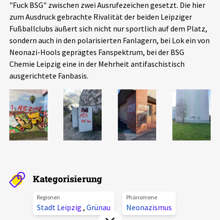
"Fuck BSG" zwischen zwei Ausrufezeichen gesetzt. Die hier
Aktuelles
zum Ausdruck gebrachte Rivalität der beiden Leipziger
Fußballclubs äußert sich nicht nur sportlich auf dem Platz,
Alle Beiträge
sondern auch in den polarisierten Fanlagern, bei Lok ein von
Über uns
Neonazi-Hools geprägtes Fanspektrum, bei der BSG
Veranstaltungen
Chemie Leipzig eine in der Mehrheit antifaschistisch
Projektbeschreibung
ausgerichtete Fanbasis.
Pressemitteilungen
Kontakt
Podcasts
Unterstützer_innen
Spenden
chronik.LE in der Presse
Kategorisierung
Regionen
Phänomene
Stadt Leipzig
,
Grünau
Neonazismus