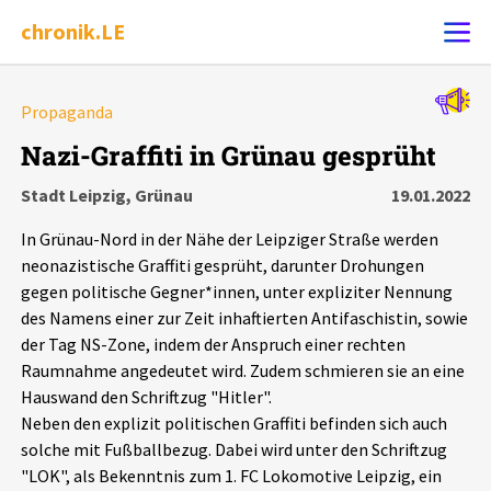
chronik.LE
Alle Ereignisse
Propaganda
Ereignis melden
7502
Ereignisse
Nazi-Graffiti in Grünau gesprüht
Stadt Leipzig, Grünau
19.01.2022
Chronik
Ereignisse
Statistik
In Grünau-Nord in der Nähe der Leipziger Straße werden
Exportieren
?
Filter Erklärungen
Dossiers
neonazistische Graffiti gesprüht, darunter Drohungen
gegen politische Gegner*innen, unter expliziter Nennung
des Namens einer zur Zeit inhaftierten Antifaschistin, sowie
Leipziger Zustände
der Tag NS-Zone, indem der Anspruch einer rechten
Raumnahme angedeutet wird. Zudem schmieren sie an eine
Schlaglichter
Hauswand den Schriftzug "Hitler".
Neben den explizit politischen Graffiti befinden sich auch
Phänomene
solche mit Fußballbezug. Dabei wird unter den Schriftzug
"LOK", als Bekenntnis zum 1. FC Lokomotive Leipzig, ein