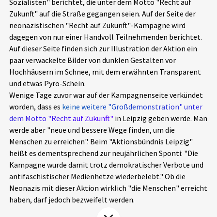
Sozialisten" berichtet, die unter dem Motto "Recht auf
Aktuelles
Zukunft" auf die Straße gegangen seien. Auf der Seite der
neonazistischen "Recht auf Zukunft"-Kampagne wird
Alle Beiträge
dagegen von nur einer Handvoll Teilnehmenden berichtet.
Über uns
Auf dieser Seite finden sich zur Illustration der Aktion ein
Veranstaltungen
paar verwackelte Bilder von dunklen Gestalten vor
Projektbeschreibung
Hochhäusern im Schnee, mit dem erwähnten Transparent
Pressemitteilungen
und etwas Pyro-Schein.
Kontakt
Podcasts
Wenige Tage zuvor war auf der Kampagnenseite verkündet
Unterstützer_innen
worden, dass es
keine weitere "Großdemonstration" unter
dem Motto "Recht auf Zukunft"
in Leipzig geben werde. Man
Spenden
werde aber "neue und bessere Wege finden, um die
Menschen zu erreichen". Beim "Aktionsbündnis Leipzig"
chronik.LE in der Presse
heißt es dementsprechend zur neujährlichen Sponti: "Die
Kampagne wurde damit trotz demokratischer Verbote und
antifaschistischer Medienhetze wiederbelebt." Ob die
Neonazis mit dieser Aktion wirklich "die Menschen" erreicht
haben, darf jedoch bezweifelt werden.