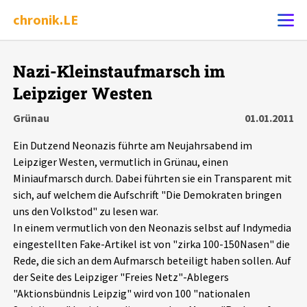
chronik.LE
Alle Ereignisse
Nazi-Kleinstaufmarsch im
Ereignis melden
7502
Ereignisse
Leipziger Westen
Grünau
01.01.2011
Chronik
Ereignisse
Statistik
Ein Dutzend Neonazis führte am Neujahrsabend im
Leipziger Westen, vermutlich in Grünau, einen
Exportieren
?
Filter Erklärungen
Dossiers
Miniaufmarsch durch. Dabei führten sie ein Transparent mit
sich, auf welchem die Aufschrift "Die Demokraten bringen
Leipziger Zustände
uns den Volkstod" zu lesen war.
In einem vermutlich von den Neonazis selbst auf Indymedia
Schlaglichter
eingestellten Fake-Artikel ist von "zirka 100-150Nasen" die
Rede, die sich an dem Aufmarsch beteiligt haben sollen. Auf
der Seite des Leipziger "Freies Netz"-Ablegers
Phänomene
"Aktionsbündnis Leipzig" wird von 100 "nationalen