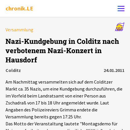
chronik.LE
Alle Ereignisse
Versammlung
Ereignis melden
7502
Ereignisse
Nazi-Kundgebung in Colditz nach
verbotenem Nazi-Konzert in
Chronik
Ereignisse
Statistik
Hausdorf
Exportieren
?
Filter Erklärungen
Dossiers
Colditz
24.01.2011
Am Nachmittag versammelten sich auf dem Colditzer
Leipziger Zustände
Markt ca. 35 Nazis, um eine Kundgebung durchzuführen, die
im Vorfeld beim Landratsamt von einer Person aus
Schlaglichter
Zschadraß von 17 bis 18 Uhr angemeldet wurde. Laut
Angaben des Polizeireviers Grimma endete die
Versammlung bereits gegen 17:25 Uhr.
Phänomene
Das Motto der Veranstaltung lautete "Montagsdemo für