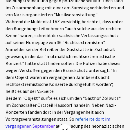
Meinungsfreiheit und gegen polizeiliche Willkür" und stand
Aktuelles
im Zusammenhang mit einer am Samstag verhinderten und
von Nazis organisierten "Musikveranstaltung".
Während die Muldental-LVZ vorsichtig berichtet, dass unter
Alle Beiträge
Über uns
den Kungebungsteilnehmern "auch solche aus der rechten
Veranstaltungen
Szene" waren, schreibt der sächsische Verfassungsschutz
Projektbeschreibung
auf seiner Homepage von 36 "Rechtsextremisten".
Pressemitteilungen
Anmelder sei der Betreiber der Gaststätte in Zschadraß
Kontakt
gewesen, in der das "mutmaßlich rechtsextremistische
Podcasts
Konzert" hätte stattfinden sollen. Die Polizei habe dieses
Unterstützer_innen
wegen Verstößen gegen den Brandschutz untersagt. "In
Spenden
dem Objekt waren im vergangenen Jahr bereits acht
rechtsextremistische Konzerte durchgeführt worden",
chronik.LE in der Presse
heißt es auf der VS-Seite.
Bei dem "Objekt" dürfte es sich um den "Gasthof Zollwitz"
im Zschadraßer Ortsteil Hausdorf handeln. Neben Nazi-
Konzerten fanden dort in der Vergangenheit auch
Vortragsveranstaltungen statt. So
referierte dort im
vergangenen September
auf Einladung des neonazistischen