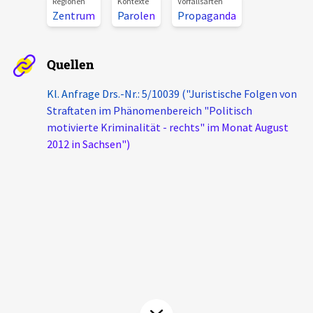
Regionen
Kontexte
Vorfallsarten
Aktuelles
Zentrum
Parolen
Propaganda
Alle Beiträge
Über uns
Quellen
Veranstaltungen
Kl. Anfrage Drs.-Nr.: 5/10039 ("Juristische Folgen von
Projektbeschreibung
Pressemitteilungen
Straftaten im Phänomenbereich "Politisch
Kontakt
motivierte Kriminalität - rechts" im Monat August
Podcasts
2012 in Sachsen")
Unterstützer_innen
Spenden
chronik.LE in der Presse