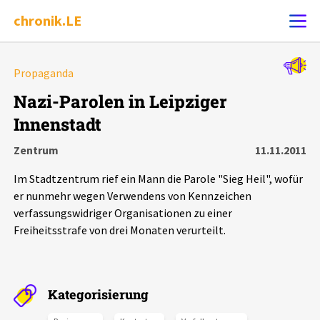
chronik.LE
Alle Ereignisse
Propaganda
Ereignis melden
7502
Ereignisse
Nazi-Parolen in Leipziger
Innenstadt
Chronik
Ereignisse
Statistik
Zentrum
11.11.2011
Exportieren
?
Filter Erklärungen
Dossiers
Im Stadtzentrum rief ein Mann die Parole "Sieg Heil", wofür
er nunmehr wegen Verwendens von Kennzeichen
Leipziger Zustände
verfassungswidriger Organisationen zu einer
Freiheitsstrafe von drei Monaten verurteilt.
Schlaglichter
Phänomene
Kategorisierung