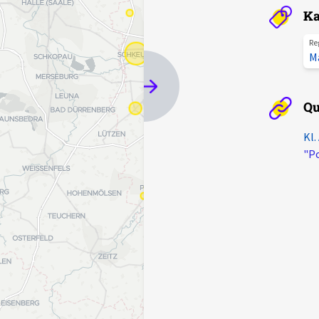
Ka
Re
M
Qu
Kl.
"Po