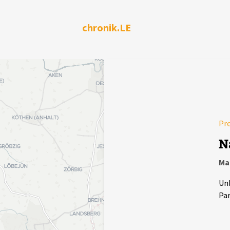
chronik.LE
Pr
N
Ma
Un
Par