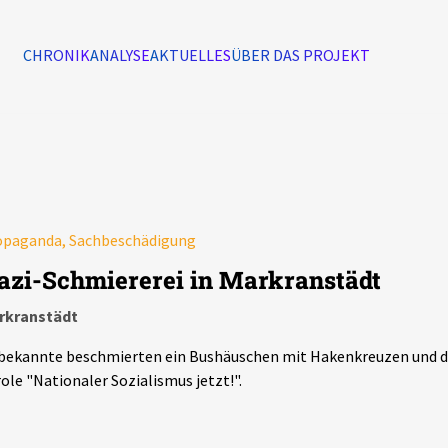
CHRONIK
ANALYSE
AKTUELLES
ÜBER DAS PROJEKT
Alle Ereignisse
7502
Ereignisse
Ereignisse
opaganda, Sachbeschädigung
azi-Schmiererei in Markranstädt
rkranstädt
bekannte beschmierten ein Bushäuschen mit Hakenkreuzen und d
ole "Nationaler Sozialismus jetzt!".