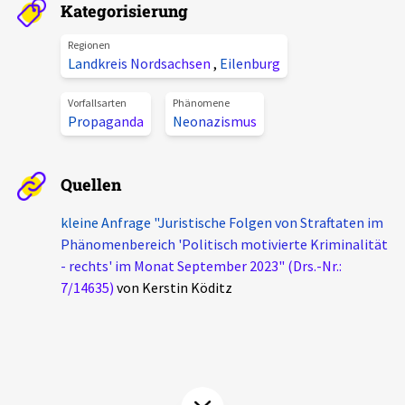
Kategorisierung
Aktuelles
Regionen
Landkreis Nordsachsen
,
Eilenburg
Alle Beiträge
Über uns
Veranstaltungen
Vorfallsarten
Phänomene
Propaganda
Neonazismus
Projektbeschreibung
Pressemitteilungen
Kontakt
Podcasts
Quellen
Unterstützer_innen
kleine Anfrage "Juristische Folgen von Straftaten im
Spenden
Phänomenbereich 'Politisch motivierte Kriminalität
- rechts' im Monat September 2023" (Drs.-Nr.:
chronik.LE in der Presse
7/14635)
von Kerstin Köditz