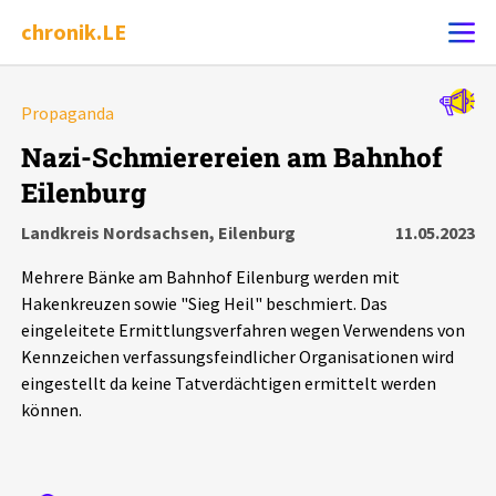
chronik.LE
Alle Ereignisse
Propaganda
Ereignis melden
7502
Ereignisse
Nazi-Schmierereien am Bahnhof
Eilenburg
Chronik
Ereignisse
Statistik
Landkreis Nordsachsen, Eilenburg
11.05.2023
Exportieren
?
Filter Erklärungen
Dossiers
Mehrere Bänke am Bahnhof Eilenburg werden mit
Hakenkreuzen sowie "Sieg Heil" beschmiert. Das
Leipziger Zustände
eingeleitete Ermittlungsverfahren wegen Verwendens von
Kennzeichen verfassungsfeindlicher Organisationen wird
eingestellt da keine Tatverdächtigen ermittelt werden
Schlaglichter
können.
Phänomene