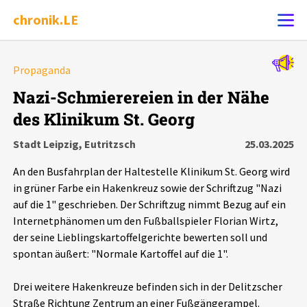
chronik.LE
Alle Ereignisse
Propaganda
Ereignis melden
7502
Ereignisse
Nazi-Schmierereien in der Nähe
des Klinikum St. Georg
Chronik
Ereignisse
Statistik
Stadt Leipzig, Eutritzsch
25.03.2025
Exportieren
?
Filter Erklärungen
Dossiers
An den Busfahrplan der Haltestelle Klinikum St. Georg wird
in grüner Farbe ein Hakenkreuz sowie der Schriftzug "Nazi
Leipziger Zustände
auf die 1" geschrieben. Der Schriftzug nimmt Bezug auf ein
Internetphänomen um den Fußballspieler Florian Wirtz,
der seine Lieblingskartoffelgerichte bewerten soll und
Schlaglichter
spontan äußert: "Normale Kartoffel auf die 1".
Phänomene
Drei weitere Hakenkreuze befinden sich in der Delitzscher
Straße Richtung Zentrum an einer Fußgängerampel.