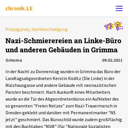
chronik.LE
Alle Ereignisse
Propaganda, Sachbeschädigung
Ereignis melden
7502
Ereignisse
Nazi-Schmierereien an Linke-Büro
und anderen Gebäuden in Grimma
Chronik
Ereignisse
Statistik
Grimma
09.02.2011
Exportieren
?
Filter Erklärungen
Dossiers
In der Nacht zu Donnerstag wurden in Grimma das Büro der
Landtagsabgeordneten Kerstin Köditz (Die Linke) in der
Leipziger Zustände
Malzhausgasse und andere Gebäude mit neonazistischen
Parolen beschmiert. Nach Auskunft eines Mitarbeiters
wurde an die Tür des Abgeordnetenbüros ein Aufkleber des
Schlaglichter
so genannten "Freien Netzes" zum Nazi-Trauermarsch in
Dresden geklebt und darüber mit Permanentmarker "NS
Phänomene
jetzt" geschmiert. Das Büroschild wurde zudem großflächig
mit den Buchtaben "NSM" (für "Nationale Sozialisten