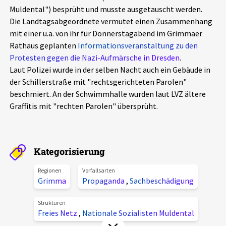
Muldental") besprüht und musste ausgetauscht werden.
Aktuelles
Die Landtagsabgeordnete vermutet einen Zusammenhang
mit einer u.a. von ihr für Donnerstagabend im Grimmaer
Alle Beiträge
Über uns
Rathaus geplanten
Informationsveranstaltung zu den
Protesten gegen die Nazi-Aufmärsche in Dresden
Veranstaltungen
.
Laut Polizei wurde in der selben Nacht auch ein Gebäude in
Projektbeschreibung
Pressemitteilungen
der Schillerstraße mit "rechtsgerichteten Parolen"
Kontakt
beschmiert. An der Schwimmhalle wurden laut LVZ ältere
Podcasts
Graffitis mit "rechten Parolen" übersprüht.
Unterstützer_innen
Spenden
Kategorisierung
chronik.LE in der Presse
Regionen
Vorfallsarten
Grimma
Propaganda
,
Sachbeschädigung
Strukturen
Freies Netz
,
Nationale Sozialisten Muldental