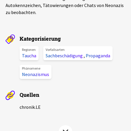
Autokennzeichen, Tätowierungen oder Chats von Neonazis
Aktuelles
zu beobachten.
Alle Beiträge
Über uns
Veranstaltungen
Kategorisierung
Projektbeschreibung
Pressemitteilungen
Regionen
Vorfallsarten
Kontakt
Taucha
Sachbeschädigung
,
Propaganda
Podcasts
Unterstützer_innen
Phänomene
Neonazismus
Spenden
chronik.LE in der Presse
Quellen
chronik.LE