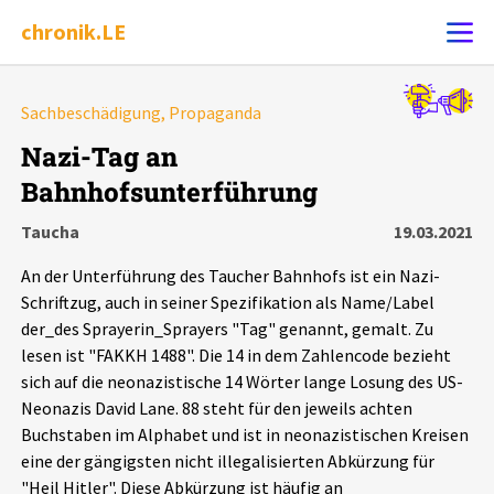
chronik.LE
Alle Ereignisse
Sachbeschädigung, Propaganda
Ereignis melden
7502
Ereignisse
Nazi-Tag an
Bahnhofsunterführung
Chronik
Ereignisse
Statistik
Taucha
19.03.2021
Exportieren
?
Filter Erklärungen
Dossiers
An der Unterführung des Taucher Bahnhofs ist ein Nazi-
Schriftzug, auch in seiner Spezifikation als Name/Label
Leipziger Zustände
der_des Sprayerin_Sprayers "Tag" genannt, gemalt. Zu
lesen ist "FAKKH 1488". Die 14 in dem Zahlencode bezieht
sich auf die neonazistische 14 Wörter lange Losung des US-
Schlaglichter
Neonazis David Lane. 88 steht für den jeweils achten
Buchstaben im Alphabet und ist in neonazistischen Kreisen
Phänomene
eine der gängigsten nicht illegalisierten Abkürzung für
"Heil Hitler". Diese Abkürzung ist häufig an