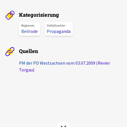
Aktuelles
Kategorisierung
Alle Beiträge
Über uns
Regionen
Vorfallsarten
Beilrode
Propaganda
Veranstaltungen
Projektbeschreibung
Pressemitteilungen
Quellen
Kontakt
Podcasts
Unterstützer_innen
PM der PD Westsachsen vom 03.07.2009 (Revier
Torgau)
Spenden
chronik.LE in der Presse