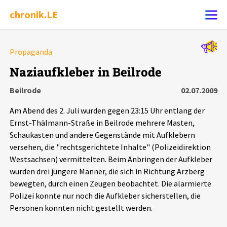
chronik.LE
Alle Ereignisse
Propaganda
Ereignis melden
7502
Ereignisse
Naziaufkleber in Beilrode
Beilrode
02.07.2009
Chronik
Ereignisse
Statistik
Am Abend des 2. Juli wurden gegen 23:15 Uhr entlang der
Exportieren
?
Filter Erklärungen
Dossiers
Ernst-Thälmann-Straße in Beilrode mehrere Masten,
Schaukasten und andere Gegenstände mit Aufklebern
versehen, die "rechtsgerichtete Inhalte" (Polizeidirektion
Leipziger Zustände
Westsachsen) vermittelten. Beim Anbringen der Aufkleber
wurden drei jüngere Männer, die sich in Richtung Arzberg
Schlaglichter
bewegten, durch einen Zeugen beobachtet. Die alarmierte
Polizei konnte nur noch die Aufkleber sicherstellen, die
Phänomene
Personen konnten nicht gestellt werden.