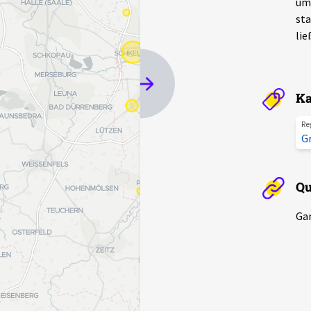
um 
sta
lie
Ka
Re
G
Qu
Gam