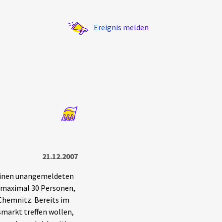
Ereignis melden
Statistik
Exportieren
?
Filter Erklärungen
21.12.2007
 einen unangemeldeten
h maximal 30 Personen,
Chemnitz. Bereits im
smarkt treffen wollen,