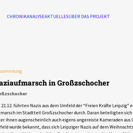
CHRONIK
ANALYSE
AKTUELLES
ÜBER DAS PROJEKT
Alle Ereignisse
7502
Ereignisse
rsammlung
Ereignisse
aziaufmarsch in Großzschocher
oßzschocher
21.12. führten Nazis aus dem Umfeld der “Freien Kräfte Leipzig”
marsch im Stadtteil Großzschocher durch. Daran beteiligten sic
er ihnen augenscheinlich auch eigens angereiste Kameraden aus 
feld wurde bekannt, dass sich Leipziger Nazis auf dem Weihnacht