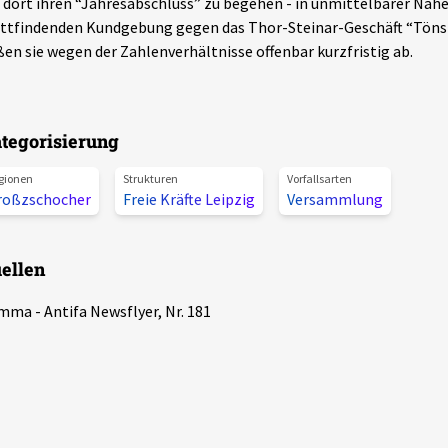
dort ihren “Jahresabschluss” zu begehen - in unmittelbarer Nähe 
ttfindenden Kundgebung gegen das Thor-Steinar-Geschäft “Töns
ßen sie wegen der Zahlenverhältnisse offenbar kurzfristig ab.
tegorisierung
gionen
Strukturen
Vorfallsarten
roßzschocher
Freie Kräfte Leipzig
Versammlung
ellen
ma - Antifa Newsflyer, Nr. 181