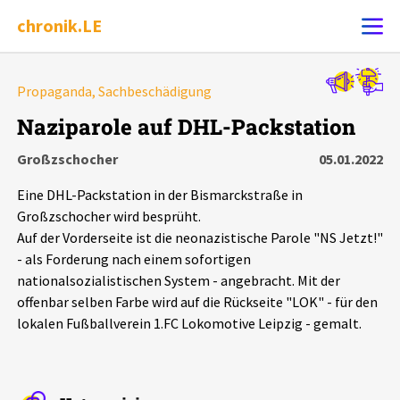
chronik.LE
Alle Ereignisse
Propaganda, Sachbeschädigung
Ereignis melden
7502
Ereignisse
Naziparole auf DHL-Packstation
Großzschocher
05.01.2022
Chronik
Ereignisse
Statistik
Eine DHL-Packstation in der Bismarckstraße in
Exportieren
?
Filter Erklärungen
Dossiers
Großzschocher wird besprüht.
Auf der Vorderseite ist die neonazistische Parole "NS Jetzt!"
- als Forderung nach einem sofortigen
Leipziger Zustände
nationalsozialistischen System - angebracht. Mit der
offenbar selben Farbe wird auf die Rückseite "LOK" - für den
Schlaglichter
lokalen Fußballverein 1.FC Lokomotive Leipzig - gemalt.
Phänomene