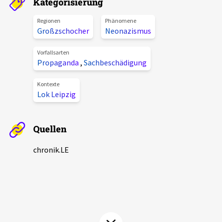
Kategorisierung
Aktuelles
Regionen
Phänomene
Großzschocher
Neonazismus
Alle Beiträge
Über uns
Vorfallsarten
Veranstaltungen
Propaganda
,
Sachbeschädigung
Projektbeschreibung
Pressemitteilungen
Kontexte
Kontakt
Lok Leipzig
Podcasts
Unterstützer_innen
Quellen
Spenden
chronik.LE in der Presse
chronik.LE