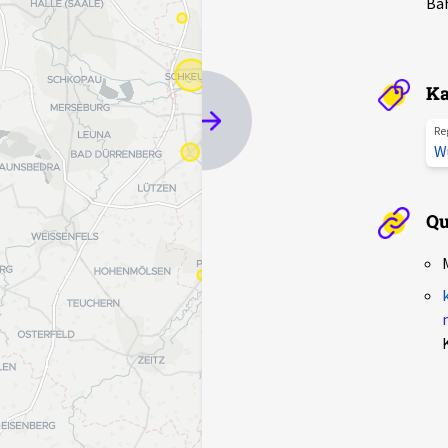
Bah
Ka
Re
W
Qu