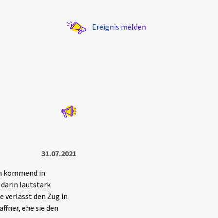
Ereignis melden
Statistik
Exportieren
?
Filter Erklärungen
31.07.2021
in kommend in
darin lautstark
pe verlässt den Zug in
ffner, ehe sie den