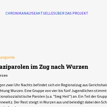
CHRONIK
ANALYSE
AKTUELLES
ÜBER DAS PROJEKT
Alle Ereignisse
7502
Ereignisse
opaganda
Ereignisse
aziparolen im Zug nach Wurzen
rzen
en zwei Uhr Nachts befindet sich ein Regionalzug aus Gerichsha
htung Wurzen. Eine Gruppe von vier bis fünf Jugendlichen stimmt 
ionalsozialistische Parolen (u.a. "Sieg Heil") an. Ein Teil der Grup
newitz. Der Rest steigt in Wurzen aus und beleidigt dabei den Scha