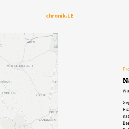
chronik.LE
Pr
N
Wu
Geg
Ric
nat
Ben