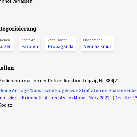
nhof verlassen.
tegorisierung
gionen
Kontexte
Vorfallsarten
Phänomene
urzen
Parolen
Propaganda
Neonazismus
ellen
Medieninformation der Polizeidirektion Leipzig Nr. 384|21
kleine Anfrage "Juristische Folgen von Straftaten im Phänomenber
motivierte Kriminalität - rechts' im Monat März 2022" (Drs.-Nr.: 7/
Köditz