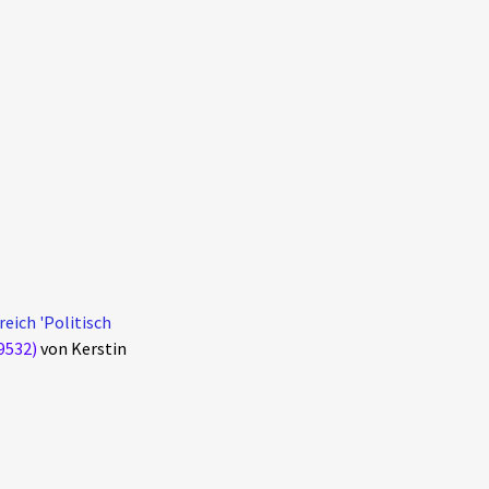
eich 'Politisch
9532)
von Kerstin