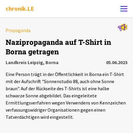
chronik.LE
Alle Ereignisse
Propaganda
Ereignis melden
7502
Ereignisse
Nazipropaganda auf T-Shirt in
Borna getragen
Chronik
Ereignisse
Statistik
Landkreis Leipzig, Borna
05.06.2023
Exportieren
?
Filter Erklärungen
Dossiers
Eine Person trägt in der Öffentlichkeit in Borna ein T-Shirt
mit der Aufschrift "Sonnenstudio 88, auch ohne Sonne
Leipziger Zustände
braun". Auf der Rückseite des T-Shirts ist eine halbe
schwarze Sonne abgebildet. Das eingeleitete
Ermittlungsverfahren wegen Verwendens von Kennzeichen
Schlaglichter
verfassungswidriger Organisationen gegen einen
Tatverdächtigen wird eingestellt.
Phänomene