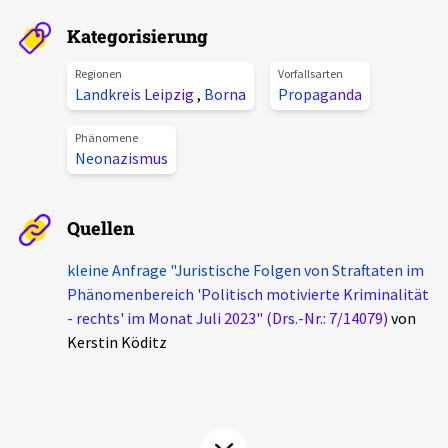
Aktuelles
Kategorisierung
Alle Beiträge
Regionen
Vorfallsarten
Über uns
Landkreis Leipzig
,
Borna
Propaganda
Veranstaltungen
Projektbeschreibung
Phänomene
Pressemitteilungen
Neonazismus
Kontakt
Podcasts
Unterstützer_innen
Quellen
Spenden
kleine Anfrage "Juristische Folgen von Straftaten im
Phänomenbereich 'Politisch motivierte Kriminalität
chronik.LE in der Presse
- rechts' im Monat Juli 2023" (Drs.-Nr.: 7/14079)
von
Kerstin Köditz