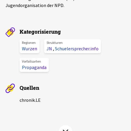
Jugendorganisation der NPD.
Aktuelles
Alle Beiträge
Über uns
Kategorisierung
Veranstaltungen
Projektbeschreibung
Regionen
Strukturen
Pressemitteilungen
Wurzen
JN
,
Schuelersprecher.info
Kontakt
Podcasts
Vorfallsarten
Unterstützer_innen
Propaganda
Spenden
Quellen
chronik.LE in der Presse
chronik.LE