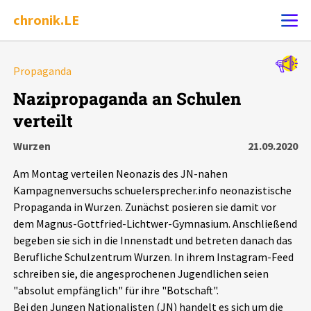
chronik.LE
Alle Ereignisse
Propaganda
Ereignis melden
7502
Ereignisse
Nazipropaganda an Schulen
verteilt
Chronik
Ereignisse
Statistik
Wurzen
21.09.2020
Exportieren
?
Filter Erklärungen
Dossiers
Am Montag verteilen Neonazis des JN-nahen
Kampagnenversuchs schuelersprecher.info neonazistische
Leipziger Zustände
Propaganda in Wurzen. Zunächst posieren sie damit vor
dem Magnus-Gottfried-Lichtwer-Gymnasium. Anschließend
begeben sie sich in die Innenstadt und betreten danach das
Schlaglichter
Berufliche Schulzentrum Wurzen. In ihrem Instagram-Feed
schreiben sie, die angesprochenen Jugendlichen seien
Phänomene
"absolut empfänglich" für ihre "Botschaft".
Bei den Jungen Nationalisten (JN) handelt es sich um die