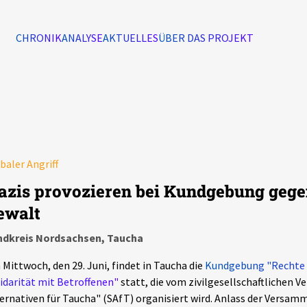
CHRONIK
ANALYSE
AKTUELLES
ÜBER DAS PROJEKT
Alle Ereignisse
7502
Ereignisse
baler Angriff
Ereignisse
azis provozieren bei Kundgebung gege
ewalt
ndkreis Nordsachsen, Taucha
Mittwoch, den 29. Juni, findet in Taucha die
Kundgebung "Rechte 
idarität mit Betroffenen"
statt, die vom zivilgesellschaftlichen Ve
ernativen für Taucha" (SAfT) organisiert wird. Anlass der Versam