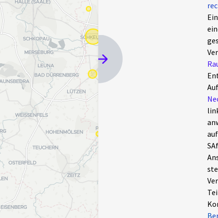
rec
Ein
ein
ges
Ver
Ra
Ent
Au
Neo
lin
anw
auf
SAf
Ans
ste
Ver
Tei
Kon
Ber