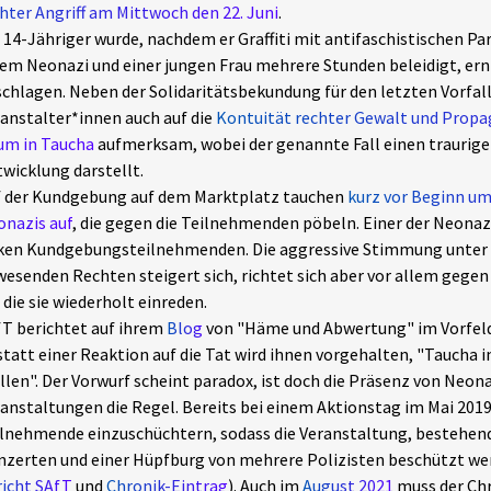
hter Angriff am Mittwoch den 22. Juni
.
 14-Jähriger wurde, nachdem er Graffiti mit antifaschistischen Pa
em Neonazi und einer jungen Frau mehrere Stunden beleidigt, ern
chlagen. Neben der Solidaritätsbekundung für den letzten Vorfal
anstalter*innen auch auf die
Kontuität rechter Gewalt und Propa
um in Taucha
aufmerksam, wobei der genannte Fall einen traurig
wicklung darstellt.
f der Kundgebung auf dem Marktplatz tauchen
kurz vor Beginn um
nazis auf
, die gegen die Teilnehmenden pöbeln. Einer der Neonazi
ken Kundgebungsteilnehmenden. Die aggressive Stimmung unter 
esenden Rechten steigert sich, richtet sich aber vor allem gegen
 die sie wiederholt einreden.
T berichtet auf ihrem
Blog
von "Häme und Abwertung" im Vorfel
tatt einer Reaktion auf die Tat wird ihnen vorgehalten, "Taucha i
llen". Der Vorwurf scheint paradox, ist doch die Präsenz von Neona
anstaltungen die Regel. Bereits bei einem Aktionstag im Mai 201
lnehmende einzuschüchtern, sodass die Veranstaltung, bestehend
zerten und einer Hüpfburg von mehrere Polizisten beschützt we
icht SAfT
und
Chronik-Eintrag
). Auch im
August 2021
muss der Chr