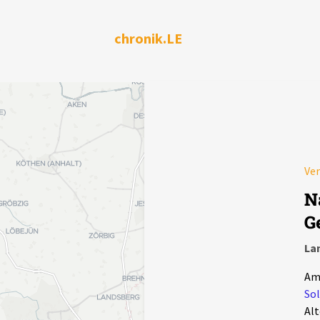
chronik.LE
Ver
N
G
La
Am 
Sol
Alt