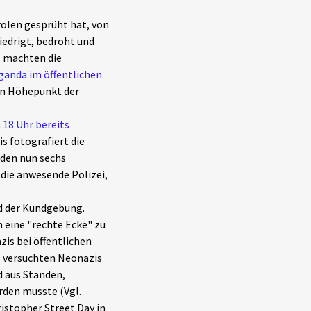
rolen gesprüht hat, von
iedrigt, bedroht und
l machten die
ganda im öffentlichen
en Höhepunkt der
 18 Uhr bereits
s fotografiert die
den nun sechs
 die anwesende Polizei,
d der Kundgebung.
n eine "rechte Ecke" zu
zis bei öffentlichen
9 versuchten Neonazis
 aus Ständen,
rden musste (Vgl.
istopher Street Day in