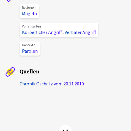
Aktuelles
Regionen
Mügeln
Alle Beiträge
Über uns
Vorfallsarten
Körperlicher Angriff
,
Verbaler Angriff
Veranstaltungen
Projektbeschreibung
Pressemitteilungen
Kontexte
Parolen
Kontakt
Podcasts
Unterstützer_innen
Quellen
Spenden
Chronik Oschatz vom 20.11.2010
chronik.LE in der Presse