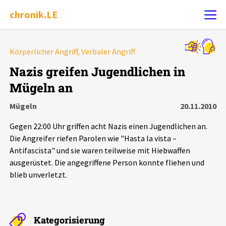
chronik.LE
Alle Ereignisse
Körperlicher Angriff, Verbaler Angriff
Ereignis melden
7502
Ereignisse
Nazis greifen Jugendlichen in
Mügeln an
Chronik
Ereignisse
Statistik
Mügeln
20.11.2010
Exportieren
?
Filter Erklärungen
Dossiers
Gegen 22:00 Uhr griffen acht Nazis einen Jugendlichen an.
Die Angreifer riefen Parolen wie "Hasta la vista –
Leipziger Zustände
Antifascista" und sie waren teilweise mit Hiebwaffen
ausgerüstet. Die angegriffene Person konnte fliehen und
blieb unverletzt.
Schlaglichter
Phänomene
Kategorisierung