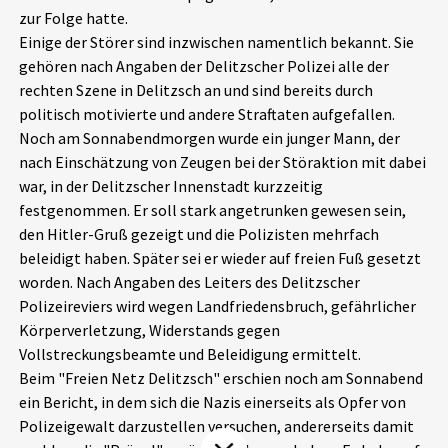
zur Folge hatte.
Aktuelles
Einige der Störer sind inzwischen namentlich bekannt. Sie
gehören nach Angaben der Delitzscher Polizei alle der
Alle Beiträge
Über uns
rechten Szene in Delitzsch an und sind bereits durch
politisch motivierte und andere Straftaten aufgefallen.
Veranstaltungen
Noch am Sonnabendmorgen wurde ein junger Mann, der
Projektbeschreibung
Pressemitteilungen
nach Einschätzung von Zeugen bei der Störaktion mit dabei
Kontakt
war, in der Delitzscher Innenstadt kurzzeitig
Podcasts
festgenommen. Er soll stark angetrunken gewesen sein,
Unterstützer_innen
den Hitler-Gruß gezeigt und die Polizisten mehrfach
beleidigt haben. Später sei er wieder auf freien Fuß gesetzt
Spenden
worden. Nach Angaben des Leiters des Delitzscher
chronik.LE in der Presse
Polizeireviers wird wegen Landfriedensbruch, gefährlicher
Körperverletzung, Widerstands gegen
Vollstreckungsbeamte und Beleidigung ermittelt.
Beim "Freien Netz Delitzsch" erschien noch am Sonnabend
ein Bericht, in dem sich die Nazis einerseits als Opfer von
Polizeigewalt darzustellen versuchen, andererseits damit