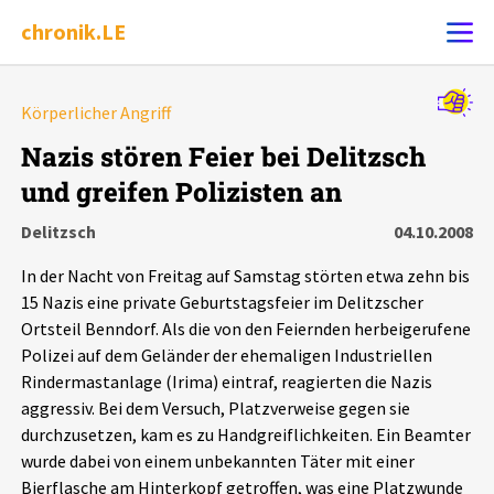
chronik.LE
Alle Ereignisse
Körperlicher Angriff
Ereignis melden
7502
Ereignisse
Nazis stören Feier bei Delitzsch
und greifen Polizisten an
Chronik
Ereignisse
Statistik
Delitzsch
04.10.2008
Exportieren
?
Filter Erklärungen
Dossiers
In der Nacht von Freitag auf Samstag störten etwa zehn bis
15 Nazis eine private Geburtstagsfeier im Delitzscher
Leipziger Zustände
Ortsteil Benndorf. Als die von den Feiernden herbeigerufene
Polizei auf dem Geländer der ehemaligen Industriellen
Rindermastanlage (Irima) eintraf, reagierten die Nazis
Schlaglichter
aggressiv. Bei dem Versuch, Platzverweise gegen sie
durchzusetzen, kam es zu Handgreiflichkeiten. Ein Beamter
Phänomene
wurde dabei von einem unbekannten Täter mit einer
Bierflasche am Hinterkopf getroffen, was eine Platzwunde