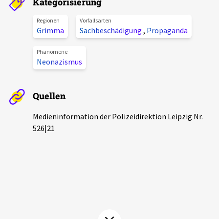
Kategorisierung
Aktuelles
Regionen
Vorfallsarten
Grimma
Sachbeschädigung
,
Propaganda
Alle Beiträge
Über uns
Phänomene
Veranstaltungen
Neonazismus
Projektbeschreibung
Pressemitteilungen
Kontakt
Podcasts
Quellen
Unterstützer_innen
Medieninformation der Polizeidirektion Leipzig Nr.
Spenden
526|21
chronik.LE in der Presse