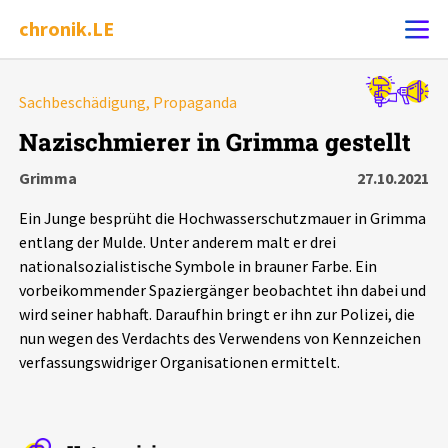
chronik.LE
Alle Ereignisse
Sachbeschädigung, Propaganda
Ereignis melden
7502
Ereignisse
Nazischmierer in Grimma gestellt
Grimma
27.10.2021
Chronik
Ereignisse
Statistik
Ein Junge besprüht die Hochwasserschutzmauer in Grimma
Exportieren
?
Filter Erklärungen
Dossiers
entlang der Mulde. Unter anderem malt er drei
nationalsozialistische Symbole in brauner Farbe. Ein
vorbeikommender Spaziergänger beobachtet ihn dabei und
Leipziger Zustände
wird seiner habhaft. Daraufhin bringt er ihn zur Polizei, die
nun wegen des Verdachts des Verwendens von Kennzeichen
Schlaglichter
verfassungswidriger Organisationen ermittelt.
Phänomene