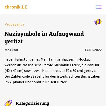
chronik.LE
Alle Ereignisse
Propaganda
Ereignis melden
7502
Ereignisse
Nazisymbole in Aufzugwand
geritzt
Chronik
Ereignisse
Statistik
Mockau
17.01.2022
Exportieren
?
Filter Erklärungen
Dossiers
In den Fahrstuhl eines Mehrfamilienhauses in Mockau
werden die rassistische Parole "Ausländer raus", die Zahl 88
Leipziger Zustände
(40 x 40 cm) sowie zwei Hakenkreuze (70 x 70 cm) geritzt.
Der Zahlencode 88 steht für den jeweils achten Buchstaben
im Alphabet und somit für "Heil Hitler".
Schlaglichter
Phänomene
Kategorisierung