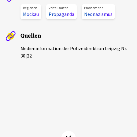
Aktuelles
Regionen
Vorfallsarten
Phänomene
Mockau
Propaganda
Neonazismus
Alle Beiträge
Über uns
Veranstaltungen
Quellen
Projektbeschreibung
Pressemitteilungen
Medieninformation der Polizeidirektion Leipzig Nr.
Kontakt
30|22
Podcasts
Unterstützer_innen
Spenden
chronik.LE in der Presse