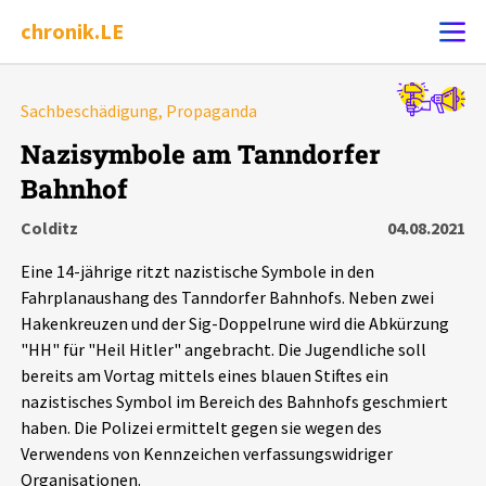
chronik.LE
Alle Ereignisse
Sachbeschädigung, Propaganda
Ereignis melden
7502
Ereignisse
Nazisymbole am Tanndorfer
Bahnhof
Chronik
Ereignisse
Statistik
Colditz
04.08.2021
Exportieren
?
Filter Erklärungen
Dossiers
Eine 14-jährige ritzt nazistische Symbole in den
Fahrplanaushang des Tanndorfer Bahnhofs. Neben zwei
Leipziger Zustände
Hakenkreuzen und der Sig-Doppelrune wird die Abkürzung
"HH" für "Heil Hitler" angebracht. Die Jugendliche soll
bereits am Vortag mittels eines blauen Stiftes ein
Schlaglichter
nazistisches Symbol im Bereich des Bahnhofs geschmiert
haben. Die Polizei ermittelt gegen sie wegen des
Phänomene
Verwendens von Kennzeichen verfassungswidriger
Organisationen.