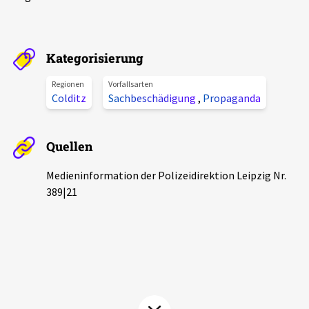
Aktuelles
Alle Beiträge
Kategorisierung
Über uns
Veranstaltungen
Regionen
Vorfallsarten
Projektbeschreibung
Colditz
Sachbeschädigung
,
Propaganda
Pressemitteilungen
Kontakt
Podcasts
Quellen
Unterstützer_innen
Medieninformation der Polizeidirektion Leipzig Nr.
Spenden
389|21
chronik.LE in der Presse