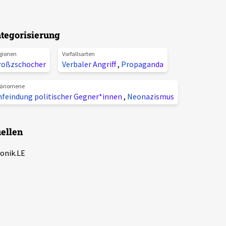
tegorisierung
gionen
Vorfallsarten
roßzschocher
Verbaler Angriff
,
Propaganda
änomene
nfeindung politischer Gegner*innen
,
Neonazismus
ellen
onik.LE