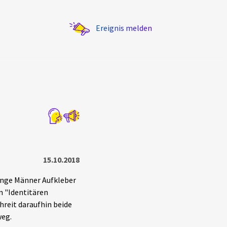
Ereignis melden
Statistik
Exportieren
?
Filter Erklärungen
15.10.2018
unge Männer Aufkleber
n "Identitären
reit daraufhin beide
weg.