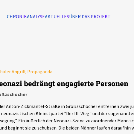
CHRONIK
ANALYSE
AKTUELLES
ÜBER DAS PROJEKT
Alle Ereignisse
7502
Ereignisse
baler Angriff, Propaganda
Ereignisse
eonazi bedrängt engagierte Personen
oßzschocher
der Anton-Zickmantel-Straße in Großzschocher entfernen zwei j
 neonazistischen Kleinstpartei "Der III. Weg" und der sogenannte
egung". Ein äußerlich der Neonazi-Szene zuzuordnender Mann sch
und beginnt sie zu schubsen. Die beiden Männer laufen daraufhin 