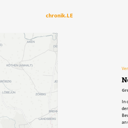
chronik.LE
Ver
N
Gr
In 
der
Bew
an 