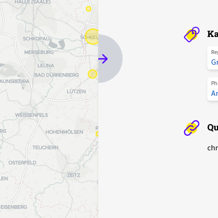
Ka
Re
G
Ph
A
Qu
chr