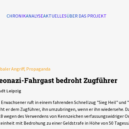
CHRONIK
ANALYSE
AKTUELLES
ÜBER DAS PROJEKT
Alle Ereignisse
7502
Ereignisse
baler Angriff, Propaganda
Ereignisse
eonazi-Fahrgast bedroht Zugführer
dt Leipzig
 Erwachsener ruft in einem fahrenden Schnellzug "Sieg Heil" und "
ht er dem Zugführer, ihn umzubringen, wenn er ihn wiedersehe. D
8 wegen des Verwendens von Kennzeichen verfassungswidriger Or
einheit mit Bedrohung zu einer Geldstrafe in Höhe von 50 Tagessä