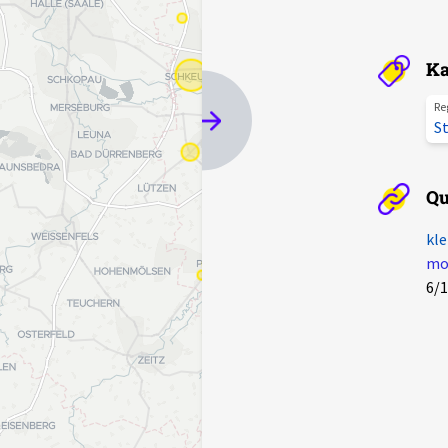
Ka
Re
St
Qu
kle
mot
6/1