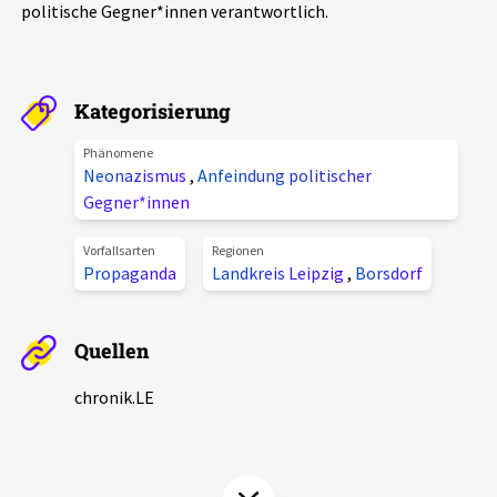
politische Gegner*innen verantwortlich.
Aktuelles
Alle Beiträge
Über uns
Kategorisierung
Veranstaltungen
Projektbeschreibung
Phänomene
Pressemitteilungen
Neonazismus
,
Anfeindung politischer
Kontakt
Gegner*innen
Podcasts
Unterstützer_innen
Vorfallsarten
Regionen
Propaganda
Landkreis Leipzig
,
Borsdorf
Spenden
chronik.LE in der Presse
Quellen
chronik.LE