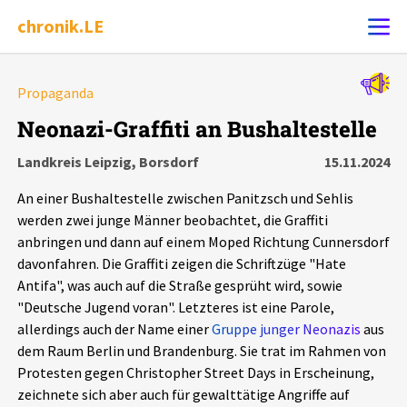
chronik.LE
Alle Ereignisse
Propaganda
Ereignis melden
7502
Ereignisse
Neonazi-Graffiti an Bushaltestelle
Landkreis Leipzig, Borsdorf
15.11.2024
Chronik
Ereignisse
Statistik
An einer Bushaltestelle zwischen Panitzsch und Sehlis
Exportieren
?
Filter Erklärungen
Dossiers
werden zwei junge Männer beobachtet, die Graffiti
anbringen und dann auf einem Moped Richtung Cunnersdorf
davonfahren. Die Graffiti zeigen die Schriftzüge "Hate
Leipziger Zustände
Antifa", was auch auf die Straße gesprüht wird, sowie
"Deutsche Jugend voran". Letzteres ist eine Parole,
Schlaglichter
allerdings auch der Name einer
Gruppe junger Neonazis
aus
dem Raum Berlin und Brandenburg. Sie trat im Rahmen von
Phänomene
Protesten gegen Christopher Street Days in Erscheinung,
zeichnete sich aber auch für gewalttätige Angriffe auf