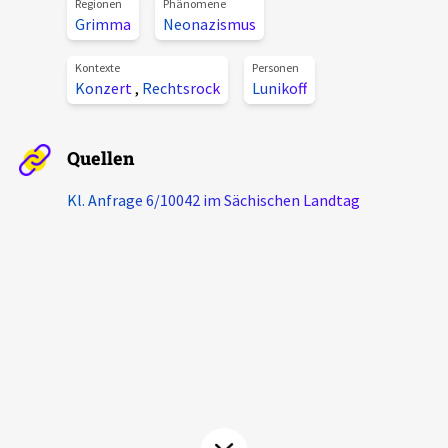
Regionen
Phänomene
Aktuelles
Grimma
Neonazismus
Kontexte
Personen
Alle Beiträge
Über uns
Konzert
,
Rechtsrock
Lunikoff
Veranstaltungen
Projektbeschreibung
Pressemitteilungen
Quellen
Kontakt
Podcasts
Kl. Anfrage 6/10042 im Sächischen Landtag
Unterstützer_innen
Spenden
chronik.LE in der Presse