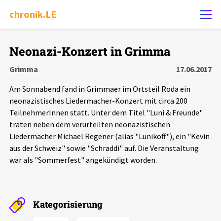
chronik.LE
Alle Ereignisse
Neonazi-Konzert in Grimma
Ereignis melden
7502
Ereignisse
Grimma
17.06.2017
Am Sonnabend fand in Grimmaer im Ortsteil Roda ein
Chronik
Ereignisse
Statistik
neonazistisches Liedermacher-Konzert mit circa 200
TeilnehmerInnen statt. Unter dem Titel "Luni & Freunde"
Exportieren
?
Filter Erklärungen
Dossiers
traten neben dem verurteilten neonazistischen
Liedermacher Michael Regener (alias "Lunikoff"), ein "Kevin
Leipziger Zustände
aus der Schweiz" sowie "Schraddi" auf. Die Veranstaltung
war als "Sommerfest" angekündigt worden.
Schlaglichter
Phänomene
Kategorisierung