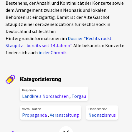
Bestehens, der Anzahl und Kontinuität der Konzerte sowie
Aktuelles
dem Arrangement zwischen Neonazis und lokalen
Behörden ist einzigartig. Damit ist der Alte Gasthof
Alle Beiträge
Staupitz einer der Szenelocations für RechtsRock in
Über uns
Deutschland schlechthin.
Veranstaltungen
Hintergrundinformationen im
Dossier "Rechts rockt
Projektbeschreibung
Staupitz - bereits seit 14 Jahren"
Pressemitteilungen
. Alle bekannten Konzerte
finden sich auch
in der Chronik
.
Kontakt
Podcasts
Unterstützer_innen
Spenden
Kategorisierung
chronik.LE in der Presse
Regionen
Landkreis Nordsachsen
,
Torgau
Vorfallsarten
Phänomene
Propaganda
,
Veranstaltung
Neonazismus