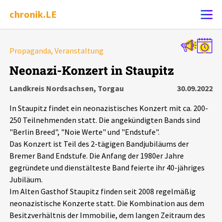
chronik.LE
Alle Ereignisse
Propaganda, Veranstaltung
Ereignis melden
7502
Ereignisse
Neonazi-Konzert in Staupitz
Landkreis Nordsachsen, Torgau
30.09.2022
Chronik
Ereignisse
Statistik
In Staupitz findet ein neonazistisches Konzert mit ca. 200-
Exportieren
?
Filter Erklärungen
Dossiers
250 Teilnehmenden statt. Die angekündigten Bands sind
"Berlin Breed", "Noie Werte" und "Endstufe".
Das Konzert ist Teil des 2-tägigen Bandjubiläums der
Leipziger Zustände
Bremer Band Endstufe. Die Anfang der 1980er Jahre
gegründete und dienstälteste Band feierte ihr 40-jähriges
Schlaglichter
Jubiläum.
Im Alten Gasthof Staupitz finden seit 2008 regelmäßig
Phänomene
neonazistische Konzerte statt. Die Kombination aus dem
Besitzverhältnis der Immobilie, dem langen Zeitraum des